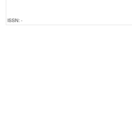
ISSN: -