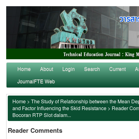
Home
About
Login
Search
Current
A
JournalFTE Web
Home
>
The Study of Relationship between the Mean Dep
and Factor Influencing the Skid Resistance
>
Reader Co
Bocoran RTP Slot dalam...
Reader Comments