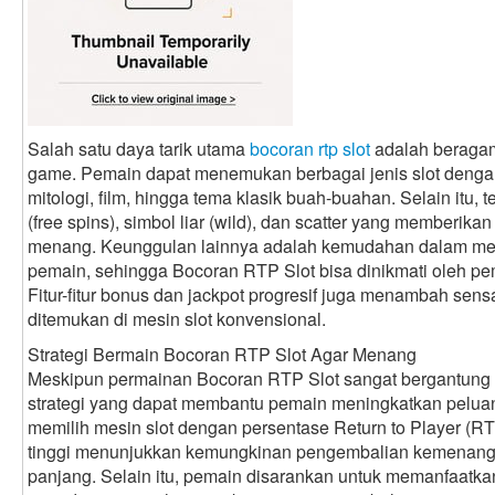
Salah satu daya tarik utama
bocoran rtp slot
adalah beragam 
game. Pemain dapat menemukan berbagai jenis slot dengan 
mitologi, film, hingga tema klasik buah-buahan. Selain itu, ter
(free spins), simbol liar (wild), dan scatter yang memberik
menang. Keunggulan lainnya adalah kemudahan dalam men
pemain, sehingga Bocoran RTP Slot bisa dinikmati oleh p
Fitur-fitur bonus dan jackpot progresif juga menambah sensa
ditemukan di mesin slot konvensional.
Strategi Bermain Bocoran RTP Slot Agar Menang
Meskipun permainan Bocoran RTP Slot sangat bergantung
strategi yang dapat membantu pemain meningkatkan pelua
memilih mesin slot dengan persentase Return to Player (R
tinggi menunjukkan kemungkinan pengembalian kemenanga
panjang. Selain itu, pemain disarankan untuk memanfaatkan