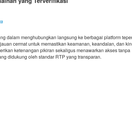
ainan yang Terverifikasi
ya
ing dalam menghubungkan langsung ke berbagai platform tepe
injauan cermat untuk memastikan keamanan, keandalan, dan kin
berikan ketenangan pikiran sekaligus menawarkan akses tanpa
yang didukung oleh standar RTP yang transparan.