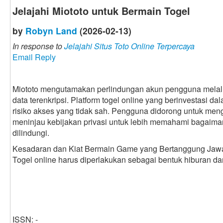
Jelajahi Miototo untuk Bermain Togel
by
Robyn Land
(2026-02-13)
In response to
Jelajahi Situs Toto Online Terpercaya
Email Reply
Miototo mengutamakan perlindungan akun pengguna melalu
data terenkripsi. Platform togel online yang berinvestasi d
risiko akses yang tidak sah. Pengguna didorong untuk men
meninjau kebijakan privasi untuk lebih memahami bagaima
dilindungi.
Kesadaran dan Kiat Bermain Game yang Bertanggung Jaw
Togel online harus diperlakukan sebagai bentuk hiburan d
ISSN: -