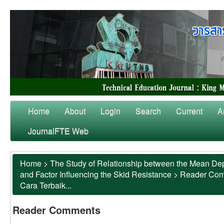
Home
About
Login
Search
Current
A
JournalFTE Web
Home
>
The Study of Relationship between the Mean Dep
and Factor Influencing the Skid Resistance
>
Reader Co
Cara Terbaik...
Reader Comments