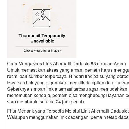
Cara Mengakses Link Alternatif Daduslot88 dengan Aman
Untuk memastikan akses yang aman, pemain harus menggun
resmi dari sumber terpercaya. Hindari link palsu yang berp
Pastikan link yang digunakan memiliki tampilan dan fitur ya
Sebaiknya simpan link alternatif terbaru agar memudahkan 
menemukan kendala, pemain bisa menghubungi layanan pe
siap membantu selama 24 jam penuh.
Fitur Menarik yang Tersedia Melalui Link Alternatif Daduslo
Walaupun menggunakan link cadangan, pemain tetap dapa