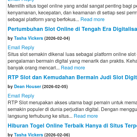
Memilih situs togel online yang andal sangat penting bagi
kenyamanan, kecepatan, dan keamanan di setiap sesi perm
sebagai platform yang berfokus...
Read more
Pertumbuhan Slot Online di Tengah Era Digitalisa
by
Tasha Vickers
(2026-02-04)
Email Reply
Situs slot semakin dikenal luas sebagai platform online s
pengalaman bermain digital yang menarik dan praktis. Ke
banyak orang mencari...
Read more
RTP Slot dan Kemudahan Bermain Judi Slot Digit
by
Dean Houser
(2026-02-05)
Email Reply
RTP Slot merupakan akses utama bagi pemain untuk memasu
semakin populer di dunia perjudian digital. Dengan mengg
langsung terhubung ke situs...
Read more
Hiburan Togel Online Terbaik Hanya di Situs Ter
by
Tasha Vickers
(2026-02-06)