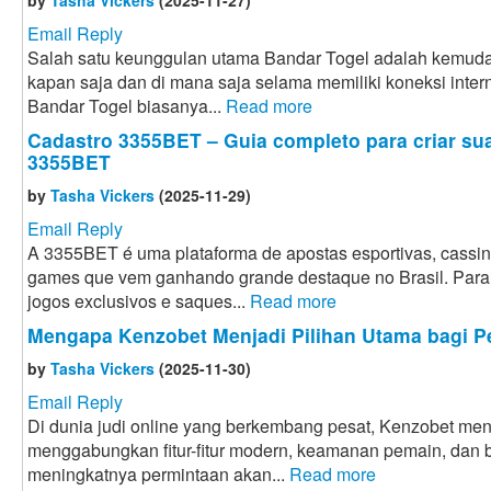
by
Tasha Vickers
(2025-11-27)
Email Reply
Salah satu keunggulan utama Bandar Togel adalah kemud
kapan saja dan di mana saja selama memiliki koneksi interne
Bandar Togel biasanya...
Read more
Cadastro 3355BET – Guia completo para criar su
3355BET
by
Tasha Vickers
(2025-11-29)
Email Reply
A 3355BET é uma plataforma de apostas esportivas, cassino
games que vem ganhando grande destaque no Brasil. Para a
jogos exclusivos e saques...
Read more
Mengapa Kenzobet Menjadi Pilihan Utama bagi 
by
Tasha Vickers
(2025-11-30)
Email Reply
Di dunia judi online yang berkembang pesat, Kenzobet men
menggabungkan fitur-fitur modern, keamanan pemain, dan
meningkatnya permintaan akan...
Read more