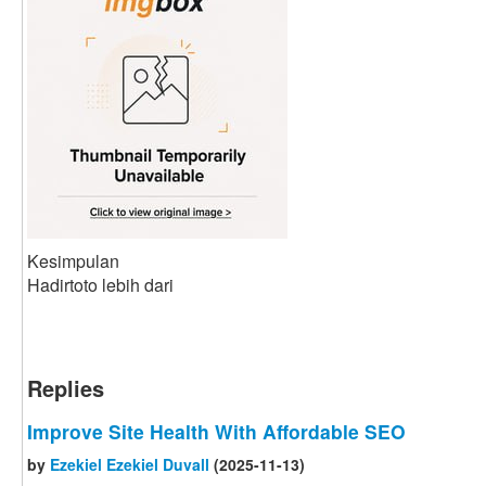
Kesimpulan
Hadirtoto lebih dari
Replies
Improve Site Health With Affordable SEO
by
Ezekiel Ezekiel Duvall
(2025-11-13)