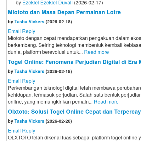
by
Ezekiel Ezekiel Duvall
(2026-02-17)
Miototo dan Masa Depan Permainan Lotre
by
Tasha Vickers
(2026-02-18)
Email Reply
Miototo dengan cepat mendapatkan pengakuan dalam ekosi
berkembang. Seiring teknologi membentuk kembali kebiasaa
dunia, platform berevolusi untuk...
Read more
Togel Online: Fenomena Perjudian Digital di Era
by
Tasha Vickers
(2026-02-18)
Email Reply
Perkembangan teknologi digital telah membawa perubahan
kehidupan, termasuk perjudian. Salah satu bentuk perjudian
online, yang memungkinkan pemain...
Read more
Olxtoto: Solusi Togel Online Cepat dan Terperca
by
Tasha Vickers
(2026-02-20)
Email Reply
OLXTOTO telah dikenal luas sebagai platform togel onli