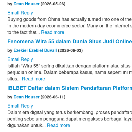
by
Dean Houser
(2026-05-26)
Email Reply
Buying goods from China has actually turned into one of th
in the modern-day ecommerce sector. Many on the internet s
to the fact that...
Read more
Fenomena Wira 55 dalam Dunia Situs Judi Online
by
Ezekiel Ezekiel Duvall
(2026-06-03)
Email Reply
Istilah “Wira 55” sering dikaitkan dengan platform atau sit
perjudian online. Dalam beberapa kasus, nama seperti ini m
situs...
Read more
IBLBET Daftar dalam Sistem Pendaftaran Platfor
by
Dean Houser
(2026-06-11)
Email Reply
Dalam era digital yang terus berkembang, proses pendafta
penting sebelum pengguna dapat mengakses berbagai layanan 
digunakan untuk...
Read more