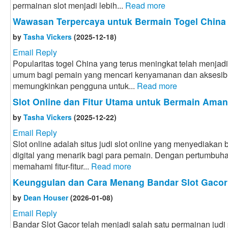
permainan slot menjadi lebih...
Read more
Wawasan Terpercaya untuk Bermain Togel China
by
Tasha Vickers
(2025-12-18)
Email Reply
Popularitas togel China yang terus meningkat telah menjadik
umum bagi pemain yang mencari kenyamanan dan aksesibilit
memungkinkan pengguna untuk...
Read more
Slot Online dan Fitur Utama untuk Bermain Aman
by
Tasha Vickers
(2025-12-22)
Email Reply
Slot online adalah situs judi slot online yang menyediaka
digital yang menarik bagi para pemain. Dengan pertumbuhan
memahami fitur-fitur...
Read more
Keunggulan dan Cara Menang Bandar Slot Gacor
by
Dean Houser
(2026-01-08)
Email Reply
Bandar Slot Gacor telah menjadi salah satu permainan judi p