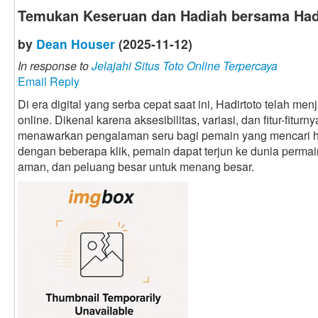
Temukan Keseruan dan Hadiah bersama Had
by
Dean Houser
(2025-11-12)
In response to
Jelajahi Situs Toto Online Terpercaya
Email Reply
Di era digital yang serba cepat saat ini, Hadirtoto telah m
online. Dikenal karena aksesibilitas, variasi, dan fitur-fit
menawarkan pengalaman seru bagi pemain yang mencari h
dengan beberapa klik, pemain dapat terjun ke dunia perm
aman, dan peluang besar untuk menang besar.