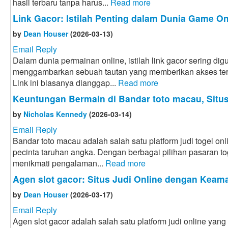
hasil terbaru tanpa harus...
Read more
Link Gacor: Istilah Penting dalam Dunia Game On
by
Dean Houser
(2026-03-13)
Email Reply
Dalam dunia permainan online, istilah link gacor sering di
menggambarkan sebuah tautan yang memberikan akses terb
Link ini biasanya dianggap...
Read more
Keuntungan Bermain di Bandar toto macau, Situs
by
Nicholas Kennedy
(2026-03-14)
Email Reply
Bandar toto macau adalah salah satu platform judi togel on
pecinta taruhan angka. Dengan berbagai pilihan pasaran to
menikmati pengalaman...
Read more
Agen slot gacor: Situs Judi Online dengan Keam
by
Dean Houser
(2026-03-17)
Email Reply
Agen slot gacor adalah salah satu platform judi online yang 