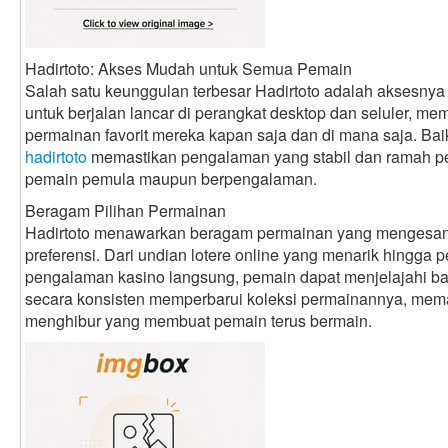
Hadirtoto: Akses Mudah untuk Semua Pemain
Salah satu keunggulan terbesar Hadirtoto adalah aksesnya 
untuk berjalan lancar di perangkat desktop dan seluler, 
permainan favorit mereka kapan saja dan di mana saja. Bai
hadirtoto
memastikan pengalaman yang stabil dan ramah pe
pemain pemula maupun berpengalaman.
Beragam Pilihan Permainan
Hadirtoto menawarkan beragam permainan yang mengesan
preferensi. Dari undian lotere online yang menarik hingga 
pengalaman kasino langsung, pemain dapat menjelajahi bany
secara konsisten memperbarui koleksi permainannya, mema
menghibur yang membuat pemain terus bermain.