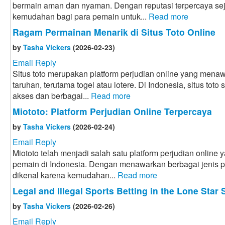
bermain aman dan nyaman. Dengan reputasi terpercaya s
kemudahan bagi para pemain untuk...
Read more
Ragam Permainan Menarik di Situs Toto Online
by
Tasha Vickers
(2026-02-23)
Email Reply
Situs toto merupakan platform perjudian online yang mena
taruhan, terutama togel atau lotere. Di Indonesia, situs t
akses dan berbagai...
Read more
Miototo: Platform Perjudian Online Terpercaya
by
Tasha Vickers
(2026-02-24)
Email Reply
Miototo telah menjadi salah satu platform perjudian online 
pemain di Indonesia. Dengan menawarkan berbagai jenis pe
dikenal karena kemudahan...
Read more
Legal and Illegal Sports Betting in the Lone Star 
by
Tasha Vickers
(2026-02-26)
Email Reply