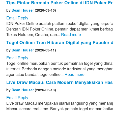
Tips Pintar Bermain Poker Online di IDN Poker E
by
Dean Houser
(2026-03-10)
Email Reply
IDN Poker Online adalah platform poker digital yang terper
Dengan IDN Poker Online, pemain dapat menikmati berbagai
Texas Hold’em, Omaha, dan...
Read more
Togel Online: Tren Hiburan Digital yang Populer 
by
Dean Houser
(2026-03-11)
Email Reply
Togel online merupakan bentuk permainan togel yang dimai
internet. Berbeda dengan metode tradisional yang mengha
agen atau bandar, togel online...
Read more
Live Draw Macau: Cara Modern Menyaksikan Hasi
by
Dean Houser
(2026-03-13)
Email Reply
Live draw Macau merupakan siaran langsung yang menampil
Macau secara real-time. Banyak pemain togel memanfaatkan