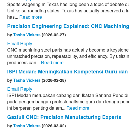
Sports wagering in Texas has long been a topic of debate due 
Unlike surrounding states, Texas has actually preserved a t
has...
Read more
Precision Engineering Explained: CNC Machining
by
Tasha Vickers
(2026-02-27)
Email Reply
CNC machining steel parts has actually become a keystone 
unmatched precision, repeatability, and efficiency. By utili
producers can...
Read more
ISPI Medan: Meningkatkan Kompetensi Guru dan
by
Tasha Vickers
(2026-02-28)
Email Reply
ISPI Medan merupakan cabang dari Ikatan Sarjana Pendidik
pada pengembangan profesionalisme guru dan tenaga pend
ini berperan penting dalam...
Read more
Gazfull CNC: Precision Manufacturing Experts
by
Tasha Vickers
(2026-03-02)