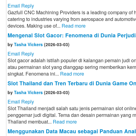
Email Reply
Gazfull CNC Machining Providers is a leading company of 
catering to industries varying from aerospace and automotiv
devices. Making use of...
Read more
Mengenal Slot Gacor: Fenomena di Dunia Perjudi
by
Tasha Vickers
(2026-03-03)
Email Reply
Slot gacor adalah istilah populer di kalangan pemain judi 
atau permainan slot yang dianggap sering memberikan ke
singkat. Fenomena ini...
Read more
Slot Thailand dan Tren Terbaru di Dunia Game On
by
Tasha Vickers
(2026-03-03)
Email Reply
Slot Thailand menjadi salah satu jenis permainan slot onli
penggemar judi digital. Tema dan desain permainan yang m
Thailand membuat...
Read more
Menggunakan Data Macau sebagai Panduan Anali