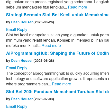
digunakan serta proses registrasi yang sederhana. Langka
sebelum mengakses fitur lengkap...
Read more
Strategi Bermain Slot Bet Kecil untuk Memaksi
by
Dean Houser
(2026-06-26)
Email Reply
Slot bet kecil merupakan istilah yang digunakan untuk perm
minimum yang relatif rendah. Konsep ini menjadi pilihan
mereka menikmati...
Read more
AIProgrammingHub: Shaping the Future of Codi
by
Dean Houser
(2026-06-28)
Email Reply
The concept of aiprogramminghub is quickly acquiring intere
technology and software application growth. It represents a
where programmers can...
Read more
Slot Bet 200: Panduan Memahami Taruhan Slot d
by
Dean Houser
(2026-07-03)
Email Reply