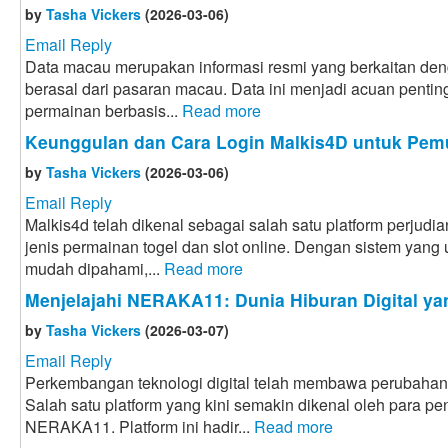
by
Tasha Vickers
(2026-03-06)
Email Reply
Data macau merupakan informasi resmi yang berkaitan de
berasal dari pasaran macau. Data ini menjadi acuan pentin
permainan berbasis...
Read more
Keunggulan dan Cara Login Malkis4D untuk Pem
by
Tasha Vickers
(2026-03-06)
Email Reply
Malkis4d telah dikenal sebagai salah satu platform perjud
jenis permainan togel dan slot online. Dengan sistem yang 
mudah dipahami,...
Read more
Menjelajahi NERAKA11: Dunia Hiburan Digital ya
by
Tasha Vickers
(2026-03-07)
Email Reply
Perkembangan teknologi digital telah membawa perubahan 
Salah satu platform yang kini semakin dikenal oleh para p
NERAKA11. Platform ini hadir...
Read more