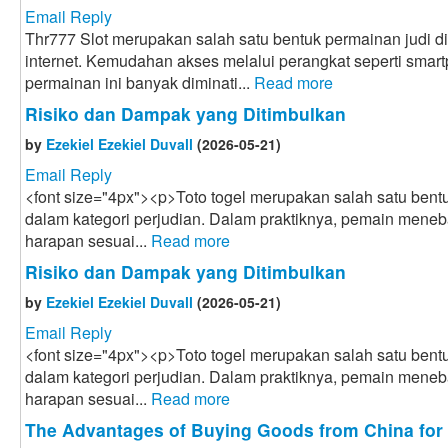
Email Reply
Thr777 Slot merupakan salah satu bentuk permainan judi di
internet. Kemudahan akses melalui perangkat seperti sma
permainan ini banyak diminati...
Read more
Risiko dan Dampak yang Ditimbulkan
by
Ezekiel Ezekiel Duvall
(2026-05-21)
Email Reply
<font size="4px"><p>Toto togel merupakan salah satu ben
dalam kategori perjudian. Dalam praktiknya, pemain meneb
harapan sesuai...
Read more
Risiko dan Dampak yang Ditimbulkan
by
Ezekiel Ezekiel Duvall
(2026-05-21)
Email Reply
<font size="4px"><p>Toto togel merupakan salah satu ben
dalam kategori perjudian. Dalam praktiknya, pemain meneb
harapan sesuai...
Read more
The Advantages of Buying Goods from China for 