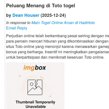
Peluang Menang di Toto togel
by
Dean Houser
(2025-12-24)
In response to
Main Togel Online Aman di Hadirtoto
Email Reply
Perjudian online telah berkembang pesat seiring dengan m
para pemain mencari hiburan yang dikombinasikan dengan p
situs Toto online yang menonjol karena menawarkan gamep
bonus yang berharga. Insentif ini meningkatkan pengalam
untuk berpartisipasi dan menikmati keseruan Toto online.