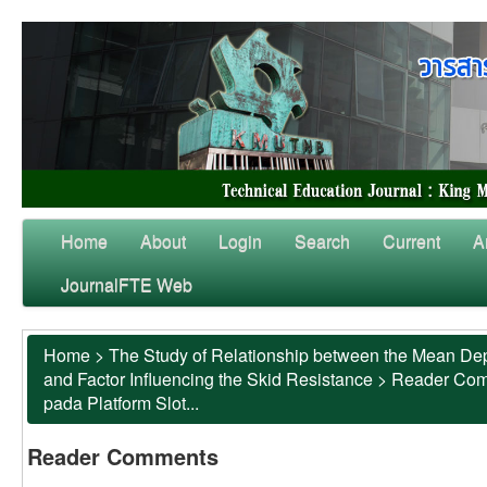
Home
About
Login
Search
Current
A
JournalFTE Web
Home
>
The Study of Relationship between the Mean Dep
and Factor Influencing the Skid Resistance
>
Reader Co
pada Platform Slot...
Reader Comments