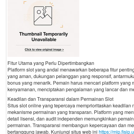
Fitur Utama yang Perlu Dipertimbangkan
Platform slot yang andal menawarkan beberapa fitur pentin
yang aman, dukungan pelanggan yang responsif, antarmuka
bonus yang menarik. Pemain harus mencari platform yan
kenyamanan, menciptakan pengalaman yang lancar dan m
Keadilan dan Transparansi dalam Permainan Slot
Situs slot online yang tepercaya memprioritaskan keadilan 
mekanisme permainan yang transparan. Platform yang men
detail lisensi, dan audit independen memungkinkan pemain 
permainan. Transparansi membangun kepercayaan dan me
bertanggung jawab. Kunjungi situs web ini
https://mip.fisip