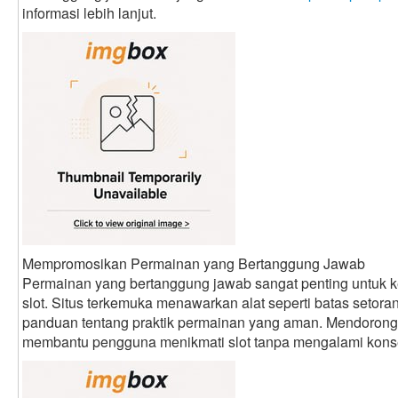
informasi lebih lanjut.
Mempromosikan Permainan yang Bertanggung Jawab
Permainan yang bertanggung jawab sangat penting untuk k
slot. Situs terkemuka menawarkan alat seperti batas setoran
panduan tentang praktik permainan yang aman. Mendoron
membantu pengguna menikmati slot tanpa mengalami konse