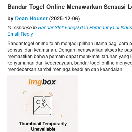
Bandar Togel Online Menawarkan Sensasi L
by
Dean Houser
(2025-12-06)
In response to
Bandar Slot: Fungsi dan Peranannya di Indus
Email Reply
Bandar togel online telah menjadi pilihan utama bagi para
sensasi dan keamanan. Dengan menawarkan akses ke pasar l
memastikan bahwa pemain dapat menikmati taruhan yang l
kenyamanan dan kepercayaan, bandar togel online menye
mendebarkan sambil menjaga keadilan dan keandalan.