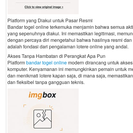
Platform yang Diakui untuk Pasar Resmi
Bandar togel online terkemuka menjamin bahwa semua aktivi
yang sepenuhnya diakui. Ini memastikan legitimasi, memun
dengan percaya diri mengetahui bahwa hasilnya resmi dan 
adalah fondasi dari pengalaman lotere online yang andal.
Akses Tanpa Hambatan di Perangkat Apa Pun
Platform
bandar togel online
modern dirancang untuk aksesib
komputer. Kenyamanan ini memungkinkan pemain untuk me
dan menikmati lotere kapan saja, di mana saja, memastik
dan fleksibel tanpa gangguan teknis.