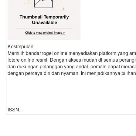
Kesimpulan
Memilih bandar togel online menyediakan platform yang am
lotere online resmi. Dengan akses mudah di semua perangk
dan dukungan pelanggan yang andal, pemain dapat merasa
dengan percaya diri dan nyaman. Ini menjadikannya pilihan
ISSN: -