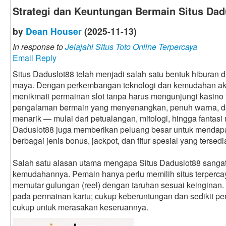
Strategi dan Keuntungan Bermain Situs Dad
by
Dean Houser
(2025-11-13)
In response to
Jelajahi Situs Toto Online Terpercaya
Email Reply
Situs Daduslot88 telah menjadi salah satu bentuk hiburan di
maya. Dengan perkembangan teknologi dan kemudahan akses
menikmati permainan slot tanpa harus mengunjungi kasino 
pengalaman bermain yang menyenangkan, penuh warna, da
menarik — mulai dari petualangan, mitologi, hingga fantasi 
Daduslot88 juga memberikan peluang besar untuk mendapat
berbagai jenis bonus, jackpot, dan fitur spesial yang tersed
Salah satu alasan utama mengapa Situs Daduslot88 sangat
kemudahannya. Pemain hanya perlu memilih situs terperca
memutar gulungan (reel) dengan taruhan sesuai keinginan. T
pada permainan kartu; cukup keberuntungan dan sedikit p
cukup untuk merasakan keseruannya.