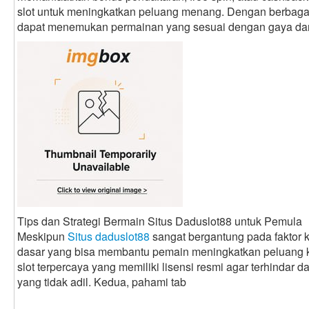
slot untuk meningkatkan peluang menang. Dengan berbagai 
dapat menemukan permainan yang sesuai dengan gaya dan
Tips dan Strategi Bermain Situs Daduslot88 untuk Pemula
Meskipun
Situs daduslot88
sangat bergantung pada faktor 
dasar yang bisa membantu pemain meningkatkan peluang k
slot terpercaya yang memiliki lisensi resmi agar terhindar d
yang tidak adil. Kedua, pahami tab