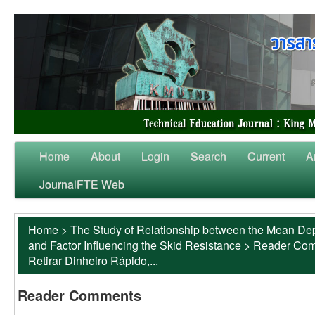
Home
About
Login
Search
Current
A
JournalFTE Web
Home
>
The Study of Relationship between the Mean Dep
and Factor Influencing the Skid Resistance
>
Reader Co
Retirar Dinheiro Rápido,...
Reader Comments