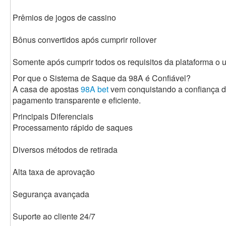
Prêmios de jogos de cassino
Bônus convertidos após cumprir rollover
Somente após cumprir todos os requisitos da plataforma o u
Por que o Sistema de Saque da 98A é Confiável?
A casa de apostas
98A bet
vem conquistando a confiança d
pagamento transparente e eficiente.
Principais Diferenciais
Processamento rápido de saques
Diversos métodos de retirada
Alta taxa de aprovação
Segurança avançada
Suporte ao cliente 24/7