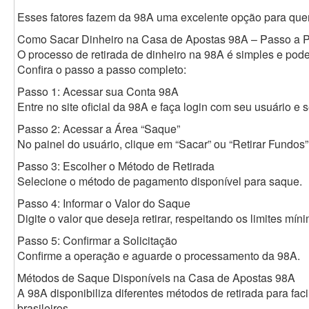
Esses fatores fazem da 98A uma excelente opção para quem
Como Sacar Dinheiro na Casa de Apostas 98A – Passo a 
O processo de retirada de dinheiro na 98A é simples e pod
Confira o passo a passo completo:
Passo 1: Acessar sua Conta 98A
Entre no site oficial da 98A e faça login com seu usuário e 
Passo 2: Acessar a Área “Saque”
No painel do usuário, clique em “Sacar” ou “Retirar Fundos”
Passo 3: Escolher o Método de Retirada
Selecione o método de pagamento disponível para saque.
Passo 4: Informar o Valor do Saque
Digite o valor que deseja retirar, respeitando os limites mí
Passo 5: Confirmar a Solicitação
Confirme a operação e aguarde o processamento da 98A.
Métodos de Saque Disponíveis na Casa de Apostas 98A
A 98A disponibiliza diferentes métodos de retirada para fac
brasileiros.