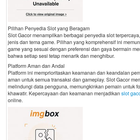
Pilihan Penyedia Slot yang Beragam
Slot Gacor menampilkan berbagai penyedia slot terpercay
jenis dan tema game. Pilihan yang komprehensif ini me
game yang sesuai dengan preferensi dan gaya bermain me
bahwa setiap sesi tetap menarik dan menghibur.
Platform Aman dan Andal
Platform ini memprioritaskan keamanan dan keandalan pe
aman untuk semua transaksi dan gameplay. Slot Gacor mem
melindungi data pengguna, memungkinkan pemain untuk fo
khawatir. Kepercayaan dan keamanan menjadikan
slot gac
online.