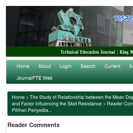
Home
About
Login
Search
Current
A
JournalFTE Web
Home
>
The Study of Relationship between the Mean Dep
and Factor Influencing the Skid Resistance
>
Reader Co
Pilihan Penyedia...
Reader Comments