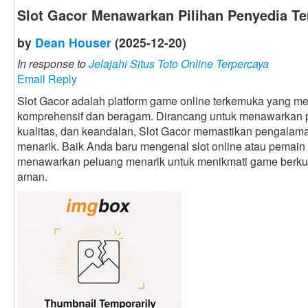
Slot Gacor Menawarkan Pilihan Penyedia Te
by
Dean Houser
(2025-12-20)
In response to
Jelajahi Situs Toto Online Terpercaya
Email Reply
Slot Gacor adalah platform game online terkemuka yang me
komprehensif dan beragam. Dirancang untuk menawarkan pem
kualitas, dan keandalan, Slot Gacor memastikan pengalam
menarik. Baik Anda baru mengenal slot online atau pemain
menawarkan peluang menarik untuk menikmati game berkual
aman.