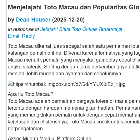
Menjelajahi Toto Macau dan Popularitas Gl
by
Dean Houser
(2025-12-20)
In response to
Jelajahi Situs Toto Online Terpercaya
Email Reply
Toto Macau dikenal luas sebagai salah satu permainan lote
kalangan pemain online. Dikenal karena formatnya yang lu
Macau menarik pemain yang menyukai gameplay cepat dik
angka strategis. Seiring dengan terus berkembangnya platf
menjadi lebih mudah dan nyaman dari sebelumnya.
Apa Itu Toto Macau?
Toto Macau adalah permainan bergaya lotere di mana pem
tertentu dengan harapan memenangkan hadiah. Permainan i
yang memungkinkan pemain untuk dengan cepat memahami 
kejelasan dan efisiensinya, Toto Macau cocok untuk pemul
berpengalaman.
Akses Mudah Melalui Platform Online