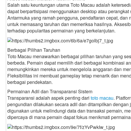
Salah satu keuntungan utama Toto Macau adalah ketersedia
dapat berpartisipasi menggunakan desktop atau perangkat s
Antarmuka yang ramah pengguna, pendaftaran cepat, dan 
untuk memasang taruhan dan memeriksa hasilnya. Aksesibilit
terhadap popularitas permainan yang berkelanjutan.
Berbagai Pilihan Taruhan
Toto Macau menawarkan berbagai pilihan taruhan yang se
berbeda. Pemain dapat memilih dari berbagai kombinasi an
memungkinkan mereka untuk mengelola anggaran dan mene
Fleksibilitas ini membuat gameplay tetap menarik dan me
berbagai pendekatan.
Permainan Adil dan Transparansi Sistem
Transparansi adalah aspek penting dari
toto macau
. Platf
pengundian dilakukan secara adil dan ditampilkan dengan 
digunakan untuk melindungi data dan transaksi pemain, m
dipercaya di mana pemain dapat fokus menikmati permaina