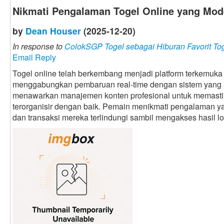
Nikmati Pengalaman Togel Online yang Mo
by
Dean Houser
(2025-12-20)
In response to
ColokSGP Togel sebagai Hiburan Favorit Tog
Email Reply
Togel online telah berkembang menjadi platform terkemuka
menggabungkan pembaruan real-time dengan sistem yang a
menawarkan manajemen konten profesional untuk memastik
terorganisir dengan baik. Pemain menikmati pengalaman y
dan transaksi mereka terlindungi sambil mengakses hasil l