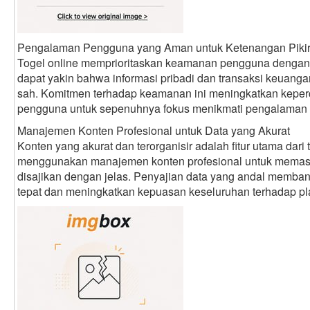
Pengalaman Pengguna yang Aman untuk Ketenangan Piki
Togel online memprioritaskan keamanan pengguna dengan 
dapat yakin bahwa informasi pribadi dan transaksi keuangan
sah. Komitmen terhadap keamanan ini meningkatkan kep
pengguna untuk sepenuhnya fokus menikmati pengalaman l
Manajemen Konten Profesional untuk Data yang Akurat
Konten yang akurat dan terorganisir adalah fitur utama dari t
menggunakan manajemen konten profesional untuk memasti
disajikan dengan jelas. Penyajian data yang andal memb
tepat dan meningkatkan kepuasan keseluruhan terhadap pla