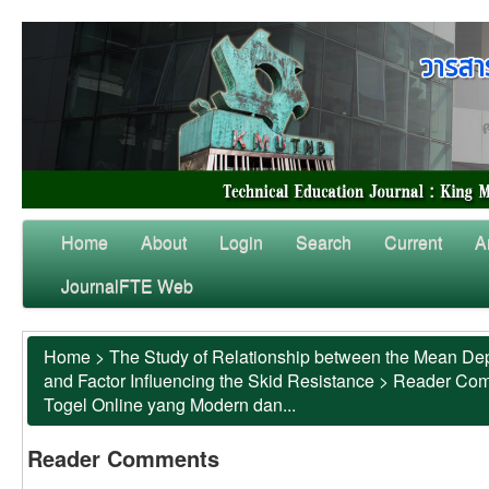
Home
About
Login
Search
Current
A
JournalFTE Web
Home
>
The Study of Relationship between the Mean Dep
and Factor Influencing the Skid Resistance
>
Reader Co
Togel Online yang Modern dan...
Reader Comments