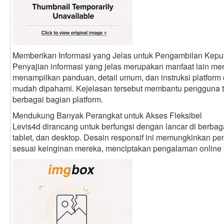
Memberikan Informasi yang Jelas untuk Pengambilan Kepu
Penyajian informasi yang jelas merupakan manfaat lain me
menampilkan panduan, detail umum, dan instruksi platform 
mudah dipahami. Kejelasan tersebut membantu pengguna tet
berbagai bagian platform.
Mendukung Banyak Perangkat untuk Akses Fleksibel
Levis4d dirancang untuk berfungsi dengan lancar di berbaga
tablet, dan desktop. Desain responsif ini memungkinkan pe
sesuai keinginan mereka, menciptakan pengalaman online y