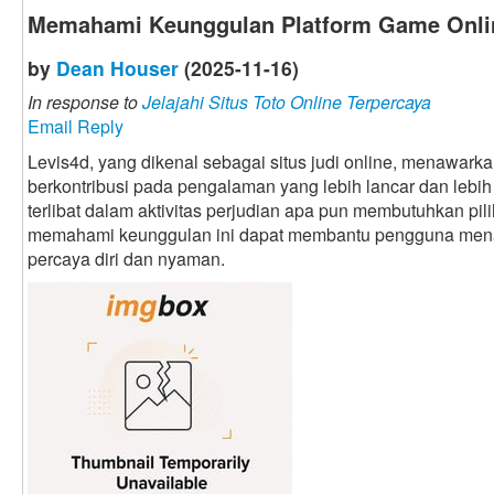
Memahami Keunggulan Platform Game Onli
by
Dean Houser
(2025-11-16)
In response to
Jelajahi Situs Toto Online Terpercaya
Email Reply
Levis4d, yang dikenal sebagai situs judi online, menawar
berkontribusi pada pengalaman yang lebih lancar dan leb
terlibat dalam aktivitas perjudian apa pun membutuhkan pi
memahami keunggulan ini dapat membantu pengguna menav
percaya diri dan nyaman.