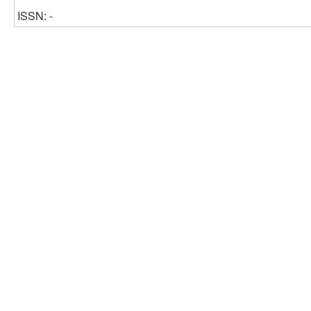
ISSN: -