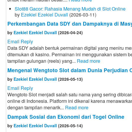
Slot88 Gacor: Rahasia Menang Mudah di Slot Online
by
Ezekiel Ezekiel Duvall
(2026-03-11)
Perkembangan Data SDY dan Dampaknya di Masy
by
Ezekiel Ezekiel Duvall
(2026-04-24)
Email Reply
Data SDY adalah bentuk permainan digital yang meniru mesi
ditemukan di kasino. Permainan ini menggunakan sistem b
tampilan gulungan (reels) yang...
Read more
Mengenal Wengtoto Slot dalam Dunia Perjudian 
by
Ezekiel Ezekiel Duvall
(2026-05-13)
Email Reply
Wengtoto Slot menjadi salah satu nama yang sering dibica
online di Indonesia. Platform ini dikenal karena menawarka
dengan tampilan menarik...
Read more
Dampak Sosial dan Ekonomi dari Togel Online
by
Ezekiel Ezekiel Duvall
(2026-05-14)