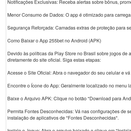
Notificações Exclusivas: Receba alertas sobre bônus, prom
Menor Consumo de Dados: O app é otimizado para carregar
Segurança Reforçada: Camadas extras de proteção para seu
Como Baixar o App 255bet no Android (APK)
Devido às políticas da Play Store no Brasil sobre jogos de 
diretamente do site oficial. Siga estas etapas:
Acesse o Site Oficial: Abra o navegador do seu celular e vá
Encontre o Ícone do App: Geralmente localizado no menu la
Baixe o Arquivo APK: Clique no botão "Download para Andr
Permita Fontes Desconhecidas: Vá nas configurações de se
instalação de aplicativos de "Fontes Desconhecidas".
Instale e Jogue: Abra o arquivo baixado e clique em "Instala