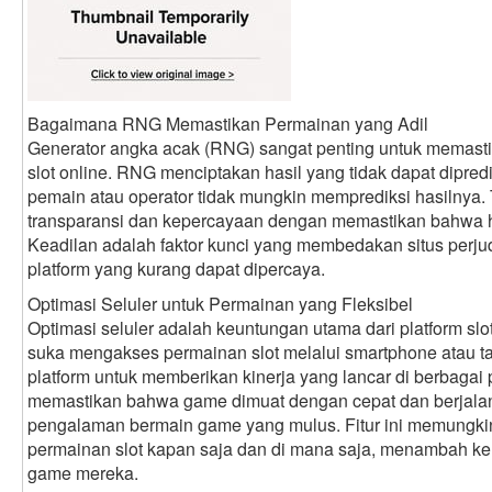
Bagaimana RNG Memastikan Permainan yang Adil
Generator angka acak (RNG) sangat penting untuk memastik
slot online. RNG menciptakan hasil yang tidak dapat dipredi
pemain atau operator tidak mungkin memprediksi hasilnya.
transparansi dan kepercayaan dengan memastikan bahwa h
Keadilan adalah faktor kunci yang membedakan situs perjudi
platform yang kurang dapat dipercaya.
Optimasi Seluler untuk Permainan yang Fleksibel
Optimasi seluler adalah keuntungan utama dari platform sl
suka mengakses permainan slot melalui smartphone atau tab
platform untuk memberikan kinerja yang lancar di berbagai 
memastikan bahwa game dimuat dengan cepat dan berjala
pengalaman bermain game yang mulus. Fitur ini memungki
permainan slot kapan saja dan di mana saja, menambah ke
game mereka.