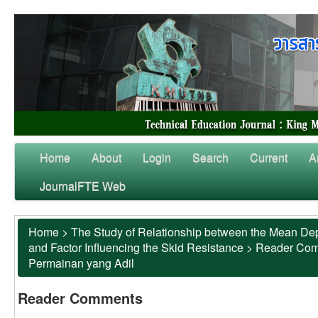
Home
About
Login
Search
Current
A
JournalFTE Web
Home
>
The Study of Relationship between the Mean Dep
and Factor Influencing the Skid Resistance
>
Reader Co
Permainan yang Adil
Reader Comments