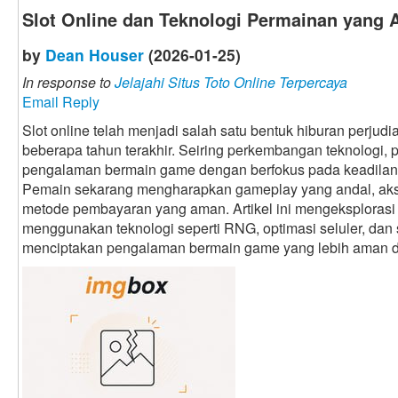
Slot Online dan Teknologi Permainan yang A
by
Dean Houser
(2026-01-25)
In response to
Jelajahi Situs Toto Online Terpercaya
Email Reply
Slot online telah menjadi salah satu bentuk hiburan perjudi
beberapa tahun terakhir. Seiring perkembangan teknologi, 
pengalaman bermain game dengan berfokus pada keadila
Pemain sekarang mengharapkan gameplay yang andal, akses
metode pembayaran yang aman. Artikel ini mengeksplorasi 
menggunakan teknologi seperti RNG, optimasi seluler, da
menciptakan pengalaman bermain game yang lebih aman 