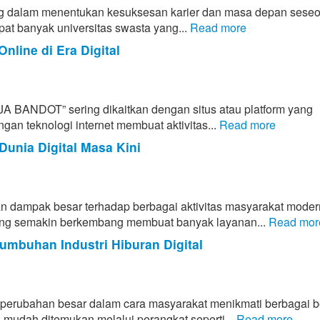
ting dalam menentukan kesuksesan karier dan masa depan seseo
apat banyak universitas swasta yang...
Read more
ine di Era Digital
RAJA BANDOT” sering dikaitkan dengan situs atau platform yang
an teknologi internet membuat aktivitas...
Read more
nia Digital Masa Kini
n dampak besar terhadap berbagai aktivitas masyarakat moder
 yang semakin berkembang membuat banyak layanan...
Read mor
umbuhan Industri Hiburan Digital
perubahan besar dalam cara masyarakat menikmati berbagai b
in mudah ditemukan melalui perangkat seperti...
Read more