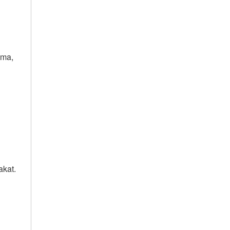
ima,
akat.