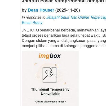
Jnetoto Pasar Komprehensif dengan 
by
Dean Houser
(2025-11-20)
In response to
Jelajahi Situs Toto Online Terperca
Email Reply
JNETOTO benar-benar berbeda, menawarkan layan
tetapi proses penarikan juga selalu tepat waktu. 
Dengan sistem yang andal, jangkauan pasar yan
menjadi pilihan utama di kalangan penggemar lotre