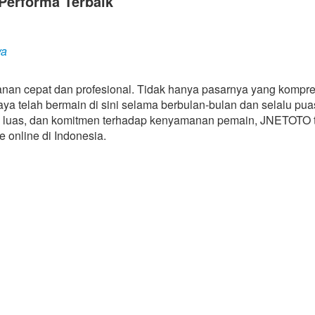
Performa Terbaik
ya
an cepat dan profesional. Tidak hanya pasarnya yang kompre
Saya telah bermain di sini selama berbulan-bulan dan selalu pua
g luas, dan komitmen terhadap kenyamanan pemain, JNETOTO 
 online di Indonesia.