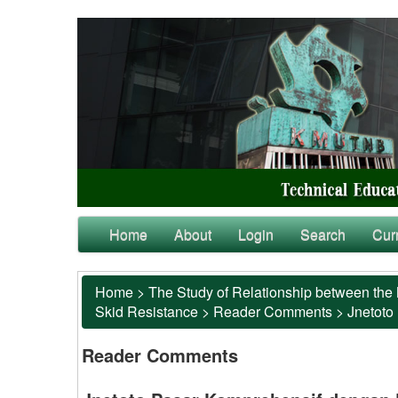
Home
About
Login
Search
Cur
Home
>
The Study of Relationship between the 
Skid Resistance
>
Reader Comments
>
Jnetoto
Reader Comments