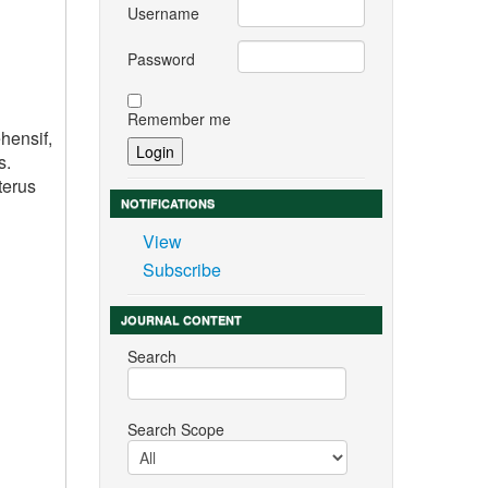
Username
Password
Remember me
hensif,
s.
terus
NOTIFICATIONS
View
Subscribe
JOURNAL CONTENT
Search
Search Scope