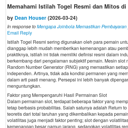
Memahami Istilah Togel Resmi dan Mitos di
by
Dean Houser
(2026-03-24)
In response to
Mengapa Joinbola Memastikan Pembayaran 
Email Reply
Istilah Togel Resmi sering digunakan oleh para pemain u
dianggap lebih mudah memberikan kemenangan atau pemba
praktiknya, istilah ini tidak memiliki definisi resmi dalam in
berkembang dari pengalaman subjektif pemain. Mesin slot
Random Number Generator (RNG) yang memastikan setiap p
independen. Artinya, tidak ada kondisi permanen yang me
dalam arti pasti menang. Persepsi ini lebih banyak dipenga
menguntungkan.
Faktor yang Mempengaruhi Hasil Permainan Slot
Dalam permainan slot, terdapat beberapa faktor yang mem
tetap berbasis probabilitas. Salah satunya adalah Return to
teoretis dari total taruhan yang dikembalikan kepada pemai
volatilitas juga menjadi faktor penting; slot dengan volatil
kemenangan besar namun jarang, sedangkan volatilitas r