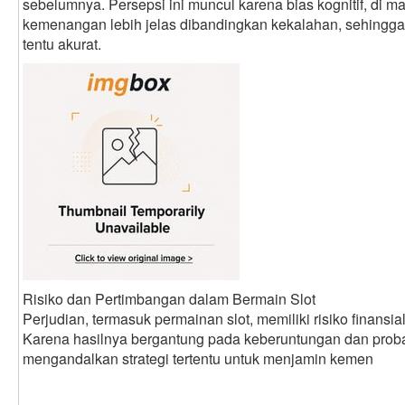
sebelumnya. Persepsi ini muncul karena bias kognitif, di
kemenangan lebih jelas dibandingkan kekalahan, sehing
tentu akurat.
Risiko dan Pertimbangan dalam Bermain Slot
Perjudian, termasuk permainan slot, memiliki risiko finansi
Karena hasilnya bergantung pada keberuntungan dan probab
mengandalkan strategi tertentu untuk menjamin kemen