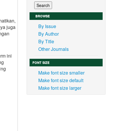
BROWSE
hatikan,
By Issue
aya juga
engan
By Author
By Title
Other Journals
rm ini
ng
FONT SIZE
ing
Make font size smaller
Make font size default
Make font size larger