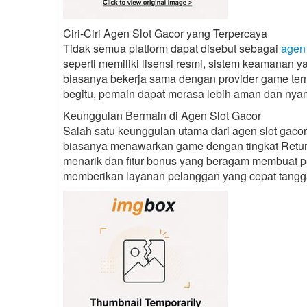
Ciri-Ciri Agen Slot Gacor yang Terpercaya
Tidak semua platform dapat disebut sebagai
agen 
seperti memiliki lisensi resmi, sistem keamanan y
biasanya bekerja sama dengan provider game te
begitu, pemain dapat merasa lebih aman dan nya
Keunggulan Bermain di Agen Slot Gacor
Salah satu keunggulan utama dari agen slot gaco
biasanya menawarkan game dengan tingkat Return t
menarik dan fitur bonus yang beragam membuat pe
memberikan layanan pelanggan yang cepat tangg