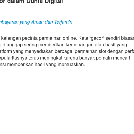
r dalam Dunia Digital
bayaran yang Aman dan Terjamin
di kalangan pecinta permainan online. Kata “gacor” sendiri bias
 dianggap sering memberikan kemenangan atau hasil yang
atform yang menyediakan berbagai permainan slot dengan per
opularitasnya terus meningkat karena banyak pemain mencari
ensi memberikan hasil yang memuaskan.