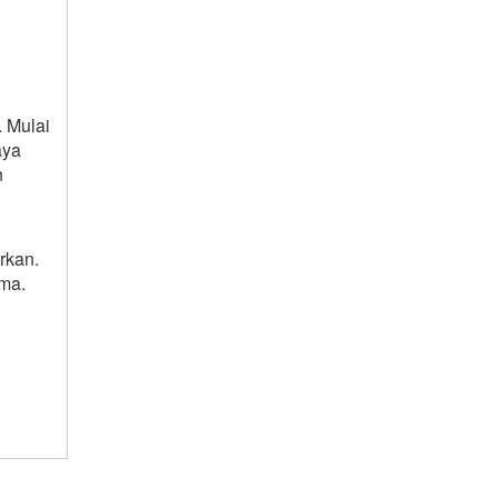
. Mulai
aya
n
rkan.
ama.