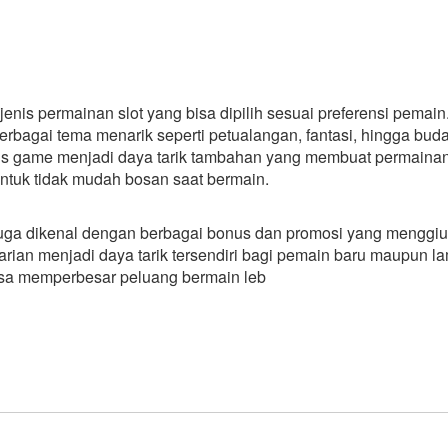
is permainan slot yang bisa dipilih sesuai preferensi pemain
berbagai tema menarik seperti petualangan, fantasi, hingga bud
n bonus game menjadi daya tarik tambahan yang membuat permaina
ntuk tidak mudah bosan saat bermain.
juga dikenal dengan berbagai bonus dan promosi yang menggiu
rian menjadi daya tarik tersendiri bagi pemain baru maupun l
sa memperbesar peluang bermain leb