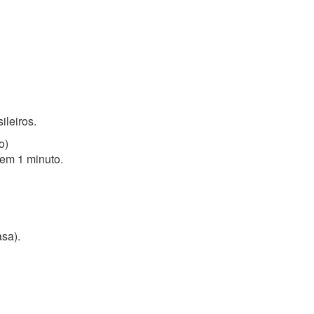
ileiros.
o)
nem 1 minuto.
asa).