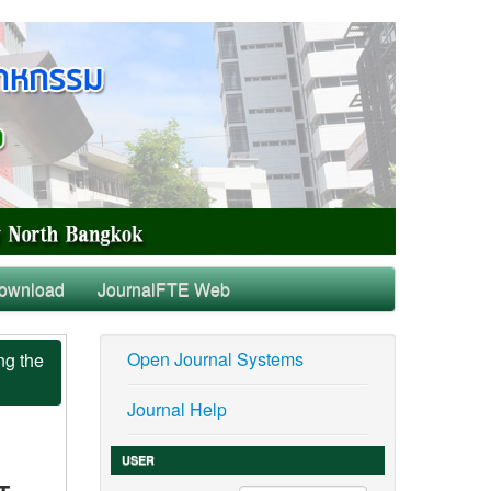
ownload
JournalFTE Web
Open Journal Systems
ng the
Journal Help
USER