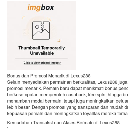
Bonus dan Promosi Menarik di Lexus288
Selain menyediakan permainan berkualitas, Lexus288 juga
promosi menarik. Pemain baru dapat menikmati bonus pend
berkesempatan memperoleh cashback, free spin, hingga bonu
menambah modal bermain, tetapi juga meningkatkan pelu
lebih besar. Dengan promosi yang transparan dan mudah
kepuasan pemain dan meningkatkan loyalitas mereka terhad
Kemudahan Transaksi dan Akses Bermain di Lexus288