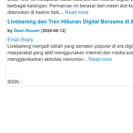
berbagai kalangan. Permainan ini berasal dari mesin slot k
ditemukan di kasino fisik,...
Read more
Livebareng dan Tren Hiburan Digital Bersama di
by
Dean Houser
(2026-06-12)
Email Reply
Livebareng menjadi istilah yang semakin populer di era dig
masyarakat yang aktif menggunakan internet dan media sos
menggambarkan aktivitas menonton...
Read more
ISSN: -