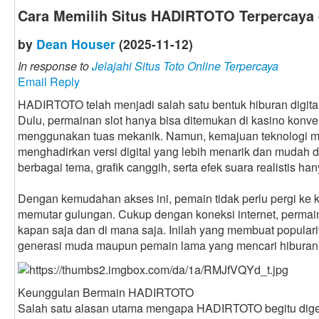
Cara Memilih Situs HADIRTOTO Terpercaya
by
Dean Houser
(2025-11-12)
In response to
Jelajahi Situs Toto Online Terpercaya
Email Reply
HADIRTOTO telah menjadi salah satu bentuk hiburan digital 
Dulu, permainan slot hanya bisa ditemukan di kasino konv
menggunakan tuas mekanik. Namun, kemajuan teknologi 
menghadirkan versi digital yang lebih menarik dan mudah d
berbagai tema, grafik canggih, serta efek suara realistis ha
Dengan kemudahan akses ini, pemain tidak perlu pergi ke 
memutar gulungan. Cukup dengan koneksi internet, perm
kapan saja dan di mana saja. Inilah yang membuat popular
generasi muda maupun pemain lama yang mencari hiburan 
Keunggulan Bermain HADIRTOTO
Salah satu alasan utama mengapa HADIRTOTO begitu digema