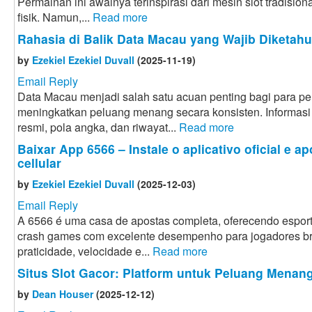
Permainan ini awalnya terinspirasi dari mesin slot tradisio
fisik. Namun,...
Read more
Rahasia di Balik Data Macau yang Wajib Diketahu
by
Ezekiel Ezekiel Duvall
(2025-11-19)
Email Reply
Data Macau menjadi salah satu acuan penting bagi para pem
meningkatkan peluang menang secara konsisten. Informasi i
resmi, pola angka, dan riwayat...
Read more
Baixar App 6566 – Instale o aplicativo oficial e 
cellular
by
Ezekiel Ezekiel Duvall
(2025-12-03)
Email Reply
A 6566 é uma casa de apostas completa, oferecendo esporte
crash games com excelente desempenho para jogadores br
praticidade, velocidade e...
Read more
Situs Slot Gacor: Platform untuk Peluang Menang
by
Dean Houser
(2025-12-12)