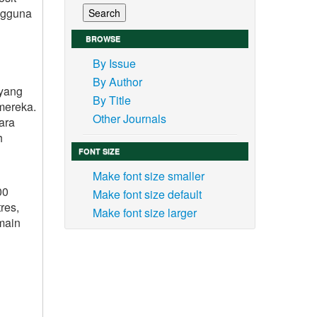
ngguna
BROWSE
By Issue
By Author
 yang
By Title
mereka.
Other Journals
ara
h
FONT SIZE
Make font size smaller
00
Make font size default
res,
Make font size larger
main