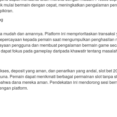
uk mulai bermain dengan cepat, meningkatkan pengalaman pe
ikiran.
a mudah dan amannya. Platform ini memprioritaskan transaksi
kepercayaan kepada pemain saat mengumpulkan penghasilan 
rcayaan pengguna dan membuat pengalaman bermain game sec
dapat fokus pada gameplay daripada khawatir tentang masala
s, deposit yang aman, dan penarikan yang andal, slot bet 2
na. Pemain dapat menikmati berbagai permainan slot tanpa st
i bahwa dana mereka aman. Pendekatan ini mendorong sesi ber
engan platform.