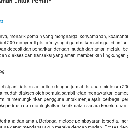
 Aman untuk Pemain
ya
tasnya, menarik pemain yang menghargai kenyamanan, keamana
bet 200 menyoroti platform yang digambarkan sebagai situs judi
an deposit dan penarikan dengan mudah dan aman melalui be
ah diakses dan transaksi yang aman memberikan lingkungan 
tisipasi dalam slot online dengan jumlah taruhan minimum 20
a mudah diakses oleh pemula sambil tetap menawarkan game
rm ini memungkinkan pengguna untuk menjelajahi berbagai pe
ng eksperimen dan meningkatkan kenikmatan secara keseluruhan.
derhana dan aman. Berbagai metode pembayaran tersedia, m
guna dapat mendanai akun mereka dengan mudah. Proses depo