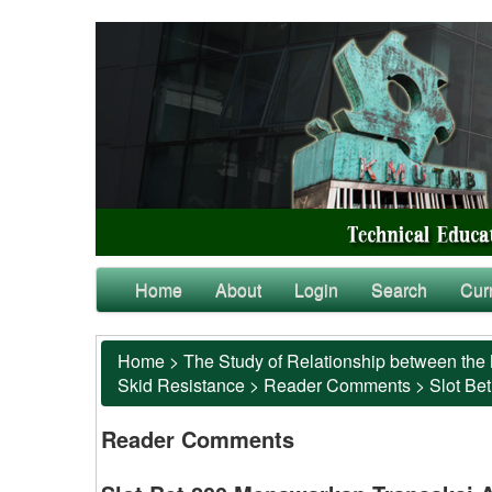
Home
About
Login
Search
Cur
Home
>
The Study of Relationship between the 
Skid Resistance
>
Reader Comments
>
Slot Be
Reader Comments