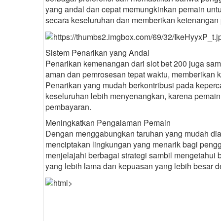
yang andal dan cepat memungkinkan pemain unt
secara keseluruhan dan memberikan ketenangan p
Sistem Penarikan yang Andal
Penarikan kemenangan dari slot bet 200 juga sam
aman dan pemrosesan tepat waktu, memberikan 
Penarikan yang mudah berkontribusi pada kepe
keseluruhan lebih menyenangkan, karena pemain 
pembayaran.
Meningkatkan Pengalaman Pemain
Dengan menggabungkan taruhan yang mudah diakse
menciptakan lingkungan yang menarik bagi penggu
menjelajahi berbagai strategi sambil mengetahu
yang lebih lama dan kepuasan yang lebih besar d