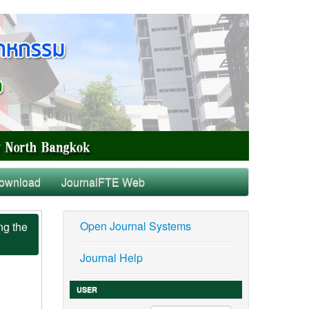
ownload
JournalFTE Web
Open Journal Systems
ng the
Journal Help
USER