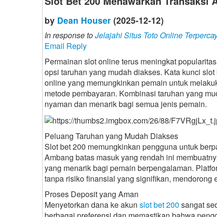
Slot Bet 200 Menawarkan Transaksi
by
Dean Houser
(2025-12-12)
In response to
Jelajahi Situs Toto Online Terperca
Email Reply
Permainan slot online terus meningkat populari
opsi taruhan yang mudah diakses. Kata kunci slot 
online yang memungkinkan pemain untuk melakuk
metode pembayaran. Kombinasi taruhan yang mud
nyaman dan menarik bagi semua jenis pemain.
Peluang Taruhan yang Mudah Diakses
Slot bet 200 memungkinkan pengguna untuk berpar
Ambang batas masuk yang rendah ini membuatny
yang menarik bagi pemain berpengalaman. Platfo
tanpa risiko finansial yang signifikan, mendoro
Proses Deposit yang Aman
Menyetorkan dana ke akun
slot bet 200
sangat se
berbagai preferensi dan memastikan bahwa peng