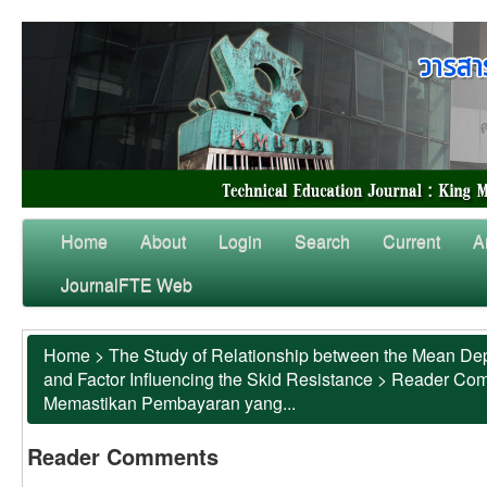
Home
About
Login
Search
Current
A
JournalFTE Web
Home
>
The Study of Relationship between the Mean Dep
and Factor Influencing the Skid Resistance
>
Reader Co
Memastikan Pembayaran yang...
Reader Comments