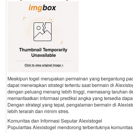
Meskipun togel merupakan permainan yang bergantung pad
dapat menerapkan strategi tertentu saat bermain di Alexisto
dengan peluang menang lebih tinggi, memasang taruhan den
memanfaatkan informasi prediksi angka yang tersedia dapa
Dengan strategi yang tepat, pengalaman bermain di Alexisto
lebih terarah dan minim stres.
Komunitas dan Informasi Seputar Alexistogel
Popularitas Alexistogel mendorong terbentuknya komunitas 