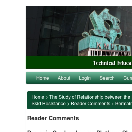
Home
About
Login
Search
Cur
Home
>
The Study of Relationship between the 
Skid Resistance
>
Reader Comments
>
Bermain
Reader Comments