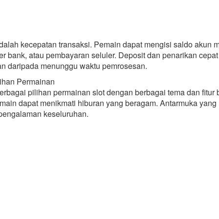
adalah kecepatan transaksi. Pemain dapat mengisi saldo akun 
er bank, atau pembayaran seluler. Deposit dan penarikan cepat
an daripada menunggu waktu pemrosesan.
lihan Permainan
erbagai pilihan permainan slot dengan berbagai tema dan fitur 
pemain dapat menikmati hiburan yang beragam. Antarmuka yang 
 pengalaman keseluruhan.