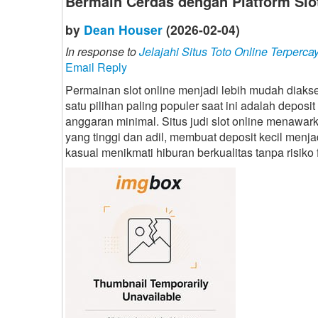
Bermain Cerdas dengan Platform Slo
by
Dean Houser
(2026-02-04)
In response to
Jelajahi Situs Toto Online Terperca
Email Reply
Permainan slot online menjadi lebih mudah diaks
satu pilihan paling populer saat ini adalah dep
anggaran minimal. Situs judi slot online menaw
yang tinggi dan adil, membuat deposit kecil men
kasual menikmati hiburan berkualitas tanpa risiko f