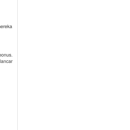
mereka
bonus.
lancar