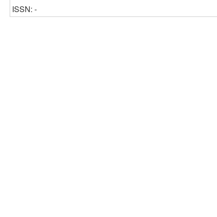
ISSN: -