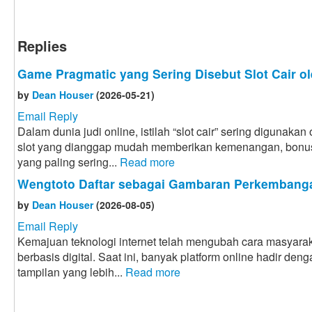
Replies
Game Pragmatic yang Sering Disebut Slot Cair o
by
Dean Houser
(2026-05-21)
Email Reply
Dalam dunia judi online, istilah “slot cair” sering diguna
slot yang dianggap mudah memberikan kemenangan, bonus, a
yang paling sering...
Read more
Wengtoto Daftar sebagai Gambaran Perkembangan
by
Dean Houser
(2026-08-05)
Email Reply
Kemajuan teknologi internet telah mengubah cara masyara
berbasis digital. Saat ini, banyak platform online hadir 
tampilan yang lebih...
Read more