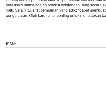
satu risiko utama adalah potensi kehilangan uang secara sig
baik. Selain itu, sifat permainan yang adiktif dapat membua
pengeluaran. Oleh karena itu, penting untuk menetapkan b
ISSN: -