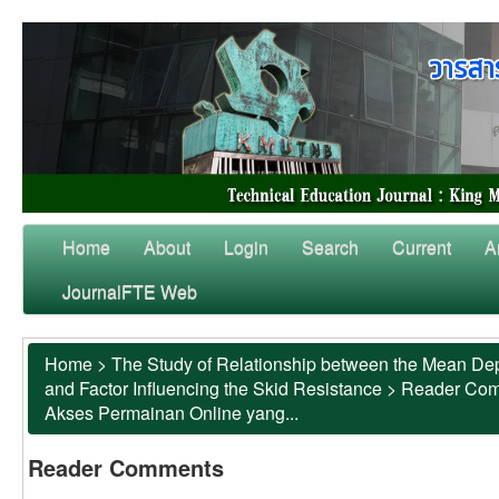
Home
About
Login
Search
Current
A
JournalFTE Web
Home
>
The Study of Relationship between the Mean Dep
and Factor Influencing the Skid Resistance
>
Reader Co
Akses Permainan Online yang...
Reader Comments