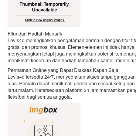
Fitur dan Hadiah Menarik
Levis4d meningkatkan pengalaman bermain dengan fitur-fitur 
gratis, dan promosi khusus. Elemen-elemen ini tidak hany
menyenangkan tetapi juga meningkatkan potensi kemenang
menikmati keseruan dan hadiah tambahan sambil menjelaja
Permainan Online yang Dapat Diakses Kapan Saja
Levis4d tersedia 24/7, menyediakan akses tanpa gangguan 
luas. Pemain dapat menikmati permainan sesuai keinginan 
larut malam. Ketersediaan platform 24 jam memastikan pe
fleksibel bagi semua anggota.