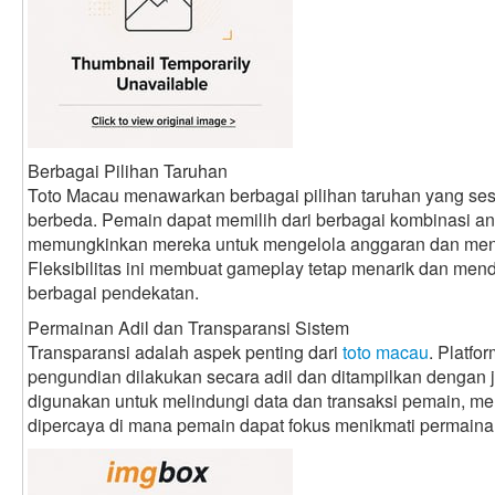
Berbagai Pilihan Taruhan
Toto Macau menawarkan berbagai pilihan taruhan yang se
berbeda. Pemain dapat memilih dari berbagai kombinasi an
memungkinkan mereka untuk mengelola anggaran dan mene
Fleksibilitas ini membuat gameplay tetap menarik dan me
berbagai pendekatan.
Permainan Adil dan Transparansi Sistem
Transparansi adalah aspek penting dari
toto macau
. Platf
pengundian dilakukan secara adil dan ditampilkan dengan 
digunakan untuk melindungi data dan transaksi pemain, m
dipercaya di mana pemain dapat fokus menikmati permaina