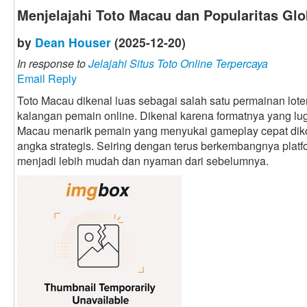
Menjelajahi Toto Macau dan Popularitas Gl
by
Dean Houser
(2025-12-20)
In response to
Jelajahi Situs Toto Online Terpercaya
Email Reply
Toto Macau dikenal luas sebagai salah satu permainan lote
kalangan pemain online. Dikenal karena formatnya yang lu
Macau menarik pemain yang menyukai gameplay cepat dik
angka strategis. Seiring dengan terus berkembangnya platf
menjadi lebih mudah dan nyaman dari sebelumnya.