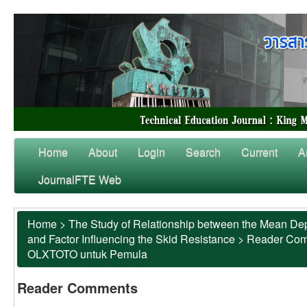
Home
About
Login
Search
Current
A
JournalFTE Web
Home
>
The Study of Relationship between the Mean Dep
and Factor Influencing the Skid Resistance
>
Reader Co
OLXTOTO untuk Pemula
Reader Comments