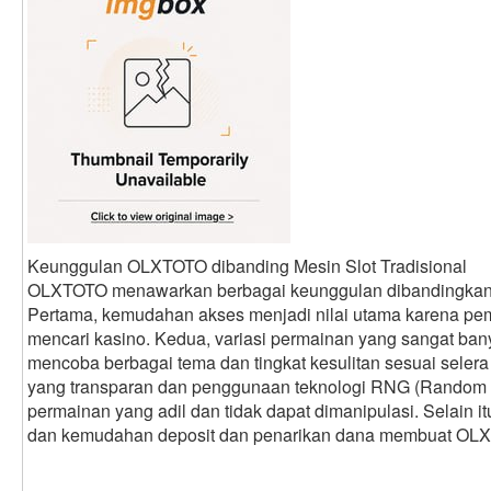
Keunggulan OLXTOTO dibanding Mesin Slot Tradisional
OLXTOTO menawarkan berbagai keunggulan dibandingkan mesi
Pertama, kemudahan akses menjadi nilai utama karena pema
mencari kasino. Kedua, variasi permainan yang sangat b
mencoba berbagai tema dan tingkat kesulitan sesuai seler
yang transparan dan penggunaan teknologi RNG (Random 
permainan yang adil dan tidak dapat dimanipulasi. Selain 
dan kemudahan deposit dan penarikan dana membuat O