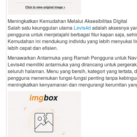
Meningkatkan Kemudahan Melalui Aksesibilitas Digital
Salah satu keunggulan utama
Levis4d
adalah aksesnya yan
pengguna untuk menjelajahi berbagai fitur kapan saja, sehin
Kemudahan ini mendukung individu yang lebih menyukai lin
lebih cepat dan efisien.
Menawarkan Antarmuka yang Ramah Pengguna untuk Nav
Levis4d memiliki antarmuka yang dirancang untuk pergeraka
seluruh halaman. Menu yang bersih, kategori yang tertata,
pengguna menemukan fungsi-fungsi penting tanpa kebingu
meningkatkan kenyamanan dan mengurangi kerumitan yang 