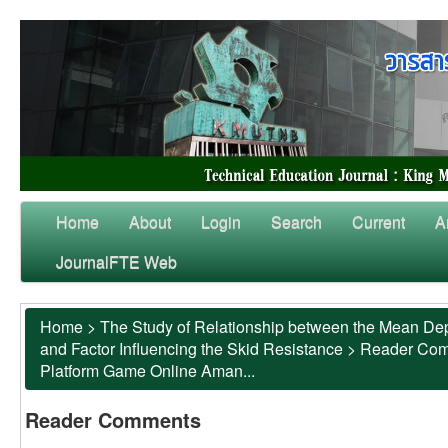
Home
About
Login
Search
Current
A
JournalFTE Web
Home
>
The Study of Relationship between the Mean Dep
and Factor Influencing the Skid Resistance
>
Reader Co
Platform Game Online Aman...
Reader Comments