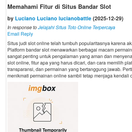
Memahami Fitur di Situs Bandar Slot
by
Luciano Luciano lucianobattle
(2025-12-29)
In response to
Jelajahi Situs Toto Online Terpercaya
Email Reply
Situs judi slot online telah tumbuh popularitasnya karena ak
Platform bandar slot menawarkan berbagai macam permainan
sangat penting untuk pengalaman yang aman dan menyenang
slot online, fitur apa yang harus dicari, dan cara memilih p
transparansi, dan permainan yang bertanggung jawab. Pe
menikmati permainan online sambil tetap menjaga kendali