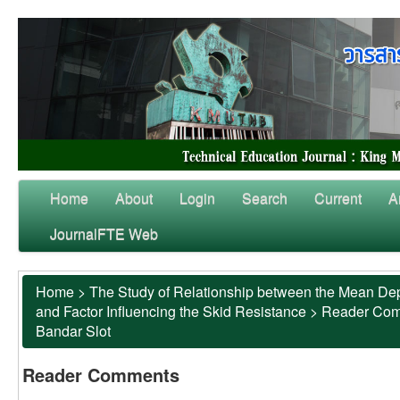
Home
About
Login
Search
Current
A
JournalFTE Web
Home
>
The Study of Relationship between the Mean Dep
and Factor Influencing the Skid Resistance
>
Reader Co
Bandar Slot
Reader Comments