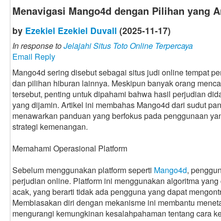
Menavigasi Mango4d dengan Pilihan yang A
by
Ezekiel Ezekiel Duvall
(2025-11-17)
In response to
Jelajahi Situs Toto Online Terpercaya
Email Reply
Mango4d sering disebut sebagai situs judi online tempat p
dan pilihan hiburan lainnya. Meskipun banyak orang mencar
tersebut, penting untuk dipahami bahwa hasil perjudian d
yang dijamin. Artikel ini membahas Mango4d dari sudut p
menawarkan panduan yang berfokus pada penggunaan yang 
strategi kemenangan.
Memahami Operasional Platform
Sebelum menggunakan platform seperti
Mango4d
, penggu
perjudian online. Platform ini menggunakan algoritma yang
acak, yang berarti tidak ada pengguna yang dapat mengontr
Membiasakan diri dengan mekanisme ini membantu menetap
mengurangi kemungkinan kesalahpahaman tentang cara ker