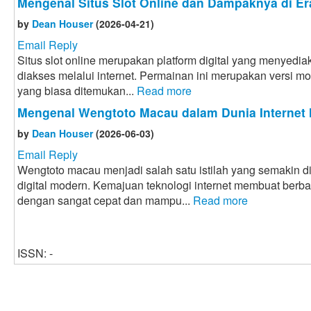
Mengenal Situs Slot Online dan Dampaknya di Era
by
Dean Houser
(2026-04-21)
Email Reply
Situs slot online merupakan platform digital yang menyedi
diakses melalui internet. Permainan ini merupakan versi mo
yang biasa ditemukan...
Read more
Mengenal Wengtoto Macau dalam Dunia Internet
by
Dean Houser
(2026-06-03)
Email Reply
Wengtoto macau menjadi salah satu istilah yang semakin 
digital modern. Kemajuan teknologi internet membuat berb
dengan sangat cepat dan mampu...
Read more
ISSN: -