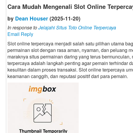
Cara Mudah Mengenali Slot Online Terperca
by
Dean Houser
(2025-11-20)
In response to
Jelajahi Situs Toto Online Terpercaya
Email Reply
Slot online terpercaya menjadi salah satu pilihan utama ba
permainan slot dengan rasa aman, nyaman, dan peluang me
maraknya situs permainan daring yang terus bermunculan, 
terpercaya adalah langkah penting agar pemain terhindar d
kesulitan dalam proses transaksi. Slot online terpercaya um
keamanan canggih, dan reputasi positif dari para pemain.