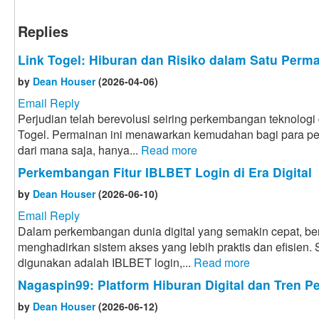
Replies
Link Togel: Hiburan dan Risiko dalam Satu Perm
by
Dean Houser
(2026-04-06)
Email Reply
Perjudian telah berevolusi seiring perkembangan teknologi d
Togel. Permainan ini menawarkan kemudahan bagi para p
dari mana saja, hanya...
Read more
Perkembangan Fitur IBLBET Login di Era Digital
by
Dean Houser
(2026-06-10)
Email Reply
Dalam perkembangan dunia digital yang semakin cepat, ber
menghadirkan sistem akses yang lebih praktis dan efisien. S
digunakan adalah IBLBET login,...
Read more
Nagaspin99: Platform Hiburan Digital dan Tren P
by
Dean Houser
(2026-06-12)