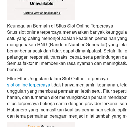
Keunggulan Bermain di Situs Slot Online Terpercaya
Situs slot online terpercaya menawarkan banyak keunggula
satu yang paling menonjol adalah keadilan permainan yang 
menggunakan RNG (Random Number Generator) yang telah d
benar-benar acak dan tidak dapat dimanipulasi. Selain itu
pelanggan responsif, transaksi cepat, serta perlindungan dat
Semua faktor ini memberikan rasa nyaman dan meningkatk
bermain.
Fitur-Fitur Unggulan dalam Slot Online Terpercaya
slot online terpercaya
tidak hanya menjamin keamanan, tetap
unggulan yang membuat permainan lebih seru. Fitur seperti f
harian, dan turnamen slot memungkinkan pemain mendapatk
situs terpercaya bekerja sama dengan provider terkenal sep
Habanero yang memastikan kualitas permainan selalu optimal
dan tema permainan beragam menjadi nilai tambah yang 