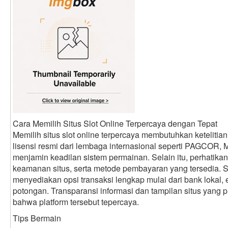
Cara Memilih Situs Slot Online Terpercaya dengan Tepat
Memilih situs slot online terpercaya membutuhkan keteliti
lisensi resmi dari lembaga internasional seperti PAGCOR,
menjamin keadilan sistem permainan. Selain itu, perhatikan
keamanan situs, serta metode pembayaran yang tersedia. S
menyediakan opsi transaksi lengkap mulai dari bank lokal, 
potongan. Transparansi informasi dan tampilan situs yang p
bahwa platform tersebut tepercaya.
Tips Bermain