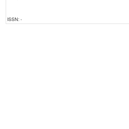
ISSN: -