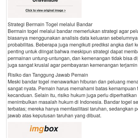
Strategi Bermain Togel melalui Bandar
Bermain togel melalui bandar memerlukan strategi agar pe
biasanya menggunakan analisis data keluaran sebelumnya, p
probabilitas. Beberapa juga mengikuti prediksi angka dari 
penting untuk diingat bahwa meskipun strategi dapat memb
permainan untung-untungan, dan kemenangan tidak bisa di
juga sangat krusial agar pembayaran kemenangan terjamin
Risiko dan Tanggung Jawab Pemain
Meski bandar togel menawarkan hiburan dan peluang menan
sangat nyata. Pemain harus memahami batas kemampuan f
kecanduan. Selain itu, risiko hukum juga perlu diperhatikan
menimbulkan masalah hukum di Indonesia. Bandar togel se
terbatas; mereka hanya memfasilitasi taruhan, sedangkan
jawab atas keputusan taruhan yang dibuat.