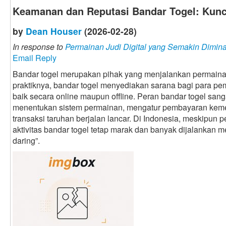
Keamanan dan Reputasi Bandar Togel: Kunc
by
Dean Houser
(2026-02-28)
In response to
Permainan Judi Digital yang Semakin Dimina
Email Reply
Bandar togel merupakan pihak yang menjalankan permainan
praktiknya, bandar togel menyediakan sarana bagi para p
baik secara online maupun offline. Peran bandar togel san
menentukan sistem permainan, mengatur pembayaran ke
transaksi taruhan berjalan lancar. Di Indonesia, meskipun 
aktivitas bandar togel tetap marak dan banyak dijalankan mel
daring”.