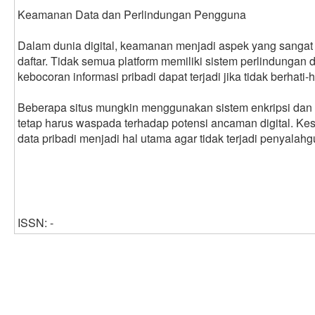
Keamanan Data dan Perlindungan Pengguna
Dalam dunia digital, keamanan menjadi aspek yang sangat
daftar. Tidak semua platform memiliki sistem perlindungan d
kebocoran informasi pribadi dapat terjadi jika tidak berhati-h
Beberapa situs mungkin menggunakan sistem enkripsi dan
tetap harus waspada terhadap potensi ancaman digital. K
data pribadi menjadi hal utama agar tidak terjadi penyalah
ISSN: -