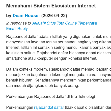
Memahami Sistem Ekosistem Internet
by
Dean Houser
(2026-04-22)
In response to
Jelajahi Situs Toto Online Terpercaya
Email Reply
Rajabandot daftar adalah istilah yang digunakan untuk men
menyediakan layanan terkait permainan angka yang dikenal
internet, istilah ini semakin sering muncul karena banyak akt
ke sistem online. Rajabandot daftar biasanya dapat diakses
smartphone atau komputer dengan koneksi internet.
Dalam konteks modern, Rajabandot daftar menjadi bagian da
menunjukkan bagaimana teknologi mengubah cara masyarak
bentuk hiburan. Kehadirannya mencerminkan perkembangan
dan mudah dijangkau oleh banyak orang.
Perkembangan Rajabandot daftar di Era Teknologi
Perkembangan
rajabandot daftar
tidak dapat dipisahkan da