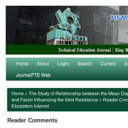
Home
About
Login
Search
Current
A
JournalFTE Web
Home
>
The Study of Relationship between the Mean Dep
and Factor Influencing the Skid Resistance
>
Reader Co
Ekosistem Internet
Reader Comments