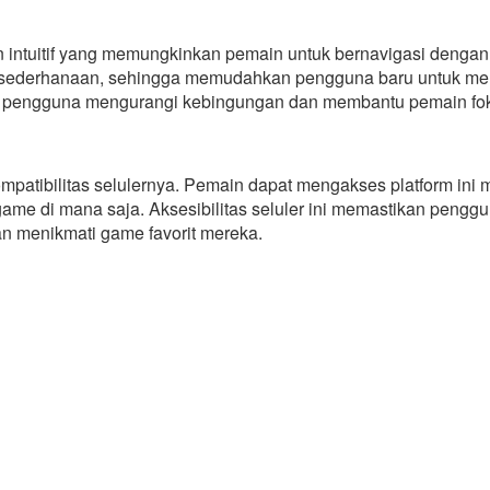
intuitif yang memungkinkan pemain untuk bernavigasi denga
 kesederhanaan, sehingga memudahkan pengguna baru untuk 
mah pengguna mengurangi kebingungan dan membantu pemain fo
mpatibilitas selulernya. Pemain dapat mengakses platform ini m
ame di mana saja. Aksesibilitas seluler ini memastikan penggu
n menikmati game favorit mereka.