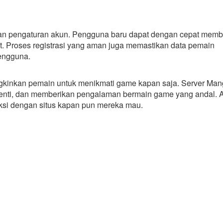
n pengaturan akun. Pengguna baru dapat dengan cepat memb
t. Proses registrasi yang aman juga memastikan data pemain
engguna.
ngkinkan pemain untuk menikmati game kapan saja. Server Ma
 henti, dan memberikan pengalaman bermain game yang andal. 
ksi dengan situs kapan pun mereka mau.