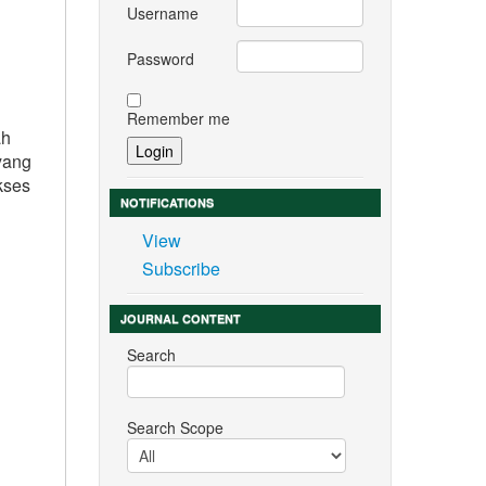
Username
Password
Remember me
ah
yang
kses
NOTIFICATIONS
View
Subscribe
JOURNAL CONTENT
Search
Search Scope