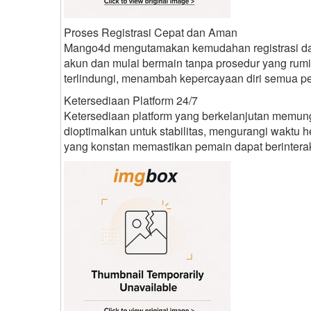
Proses Registrasi Cepat dan Aman
Mango4d mengutamakan kemudahan registrasi da
akun dan mulai bermain tanpa prosedur yang rumi
terlindungi, menambah kepercayaan diri semua p
Ketersediaan Platform 24/7
Ketersediaan platform yang berkelanjutan memu
dioptimalkan untuk stabilitas, mengurangi waktu
yang konstan memastikan pemain dapat berintera