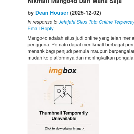
Nikmati Mango4d Dari Mana Saja
by
Dean Houser
(2025-12-02)
In response to
Jelajahi Situs Toto Online Terperca
Email Reply
Mango4d adalah situs judi online yang telah mena
pengguna. Pemain dapat menikmati berbagai perm
menarik bagi penjudi pemula maupun berpengal
mudah ke platformnya dan meningkatkan pengala