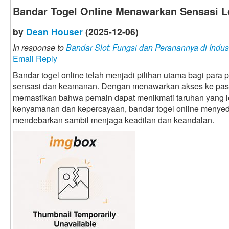
Bandar Togel Online Menawarkan Sensasi L
by
Dean Houser
(2025-12-06)
In response to
Bandar Slot: Fungsi dan Peranannya di Indus
Email Reply
Bandar togel online telah menjadi pilihan utama bagi para
sensasi dan keamanan. Dengan menawarkan akses ke pasar l
memastikan bahwa pemain dapat menikmati taruhan yang l
kenyamanan dan kepercayaan, bandar togel online menye
mendebarkan sambil menjaga keadilan dan keandalan.