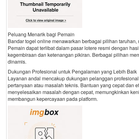
Peluang Menarik bagi Pemain
Bandar togel online menawarkan berbagai pilihan taruhan, 
Pemain dapat terlibat dalam pasar lotere resmi dengan has
kegembiraan dan ketenangan pikiran. Berbagai pilihan me
dinamis.
Dukungan Profesional untuk Pengalaman yang Lebih Baik
Layanan andal mencakup dukungan pelanggan profesiona
pertanyaan atau masalah teknis. Bantuan yang cepat dan e
menyelesaikan masalah dengan cepat, memungkinkan ken
membangun kepercayaan pada platform.