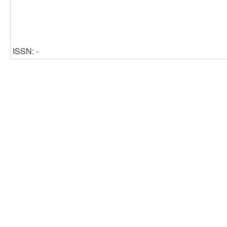
ISSN: -