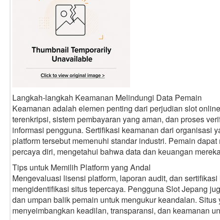
Langkah-langkah Keamanan Melindungi Data Pemain
Keamanan adalah elemen penting dari perjudian slot online
terenkripsi, sistem pembayaran yang aman, dan proses veri
informasi pengguna. Sertifikasi keamanan dari organisasi
platform tersebut memenuhi standar industri. Pemain dapa
percaya diri, mengetahui bahwa data dan keuangan mereka 
Tips untuk Memilih Platform yang Andal
Mengevaluasi lisensi platform, laporan audit, dan sertifik
mengidentifikasi situs tepercaya. Pengguna Slot Jepang ju
dan umpan balik pemain untuk mengukur keandalan. Situs 
menyeimbangkan keadilan, transparansi, dan keamanan u