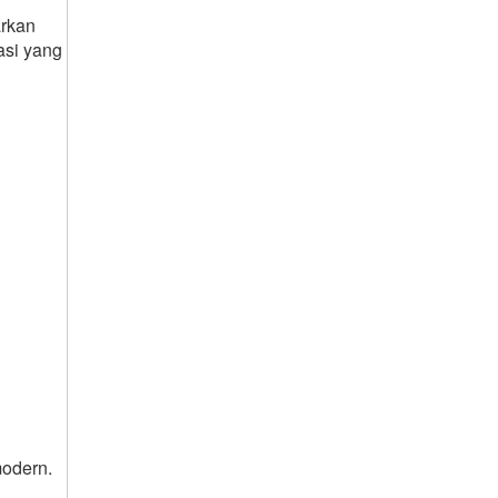
arkan
asi yang
modern.