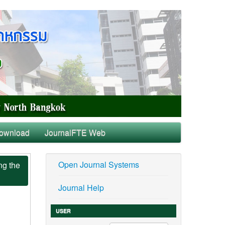
ownload
JournalFTE Web
Open Journal Systems
ng the
Journal Help
USER