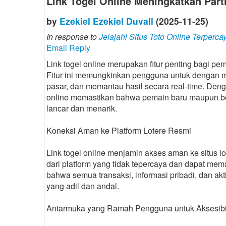
Link Togel Online Meningkatkan Parti
by
Ezekiel Ezekiel Duvall
(2025-11-25)
In response to
Jelajahi Situs Toto Online Terperca
Email Reply
Link togel online merupakan fitur penting bagi pe
Fitur ini memungkinkan pengguna untuk dengan mu
pasar, dan memantau hasil secara real-time. De
online memastikan bahwa pemain baru maupun b
lancar dan menarik.
Koneksi Aman ke Platform Lotere Resmi
Link togel online menjamin akses aman ke situs l
dari platform yang tidak tepercaya dan dapat me
bahwa semua transaksi, informasi pribadi, dan ak
yang adil dan andal.
Antarmuka yang Ramah Pengguna untuk Aksesibil