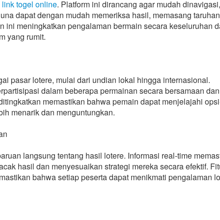
a
link togel online
. Platform ini dirancang agar mudah dinavigasi
guna dapat dengan mudah memeriksa hasil, memasang taruhan
han ini meningkatkan pengalaman bermain secara keseluruhan 
m yang rumit.
i pasar lotere, mulai dari undian lokal hingga internasional.
partisipasi dalam beberapa permainan secara bersamaan dan
 ditingkatkan memastikan bahwa pemain dapat menjelajahi opsi-
ebih menarik dan menguntungkan.
an
uan langsung tentang hasil lotere. Informasi real-time memas
k hasil dan menyesuaikan strategi mereka secara efektif. Fitu
astikan bahwa setiap peserta dapat menikmati pengalaman lo