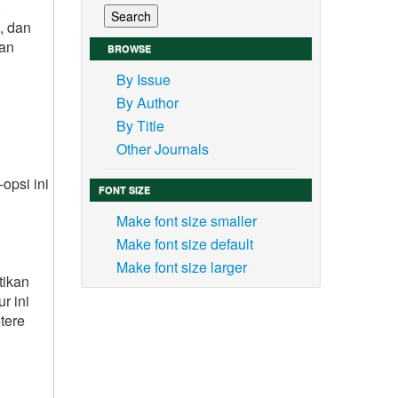
,
, dan
dan
BROWSE
By Issue
By Author
By Title
Other Journals
opsi ini
FONT SIZE
Make font size smaller
Make font size default
Make font size larger
tikan
r ini
tere