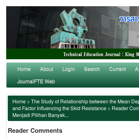
Home
About
Login
Search
Current
A
JournalFTE Web
Home
>
The Study of Relationship between the Mean Dep
and Factor Influencing the Skid Resistance
>
Reader Co
Menjadi Pilihan Banyak...
Reader Comments