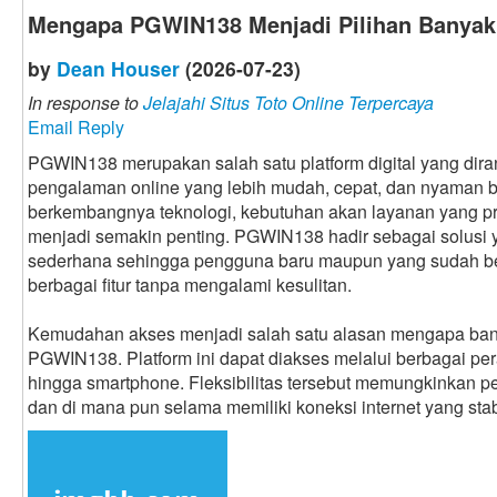
Mengapa PGWIN138 Menjadi Pilihan Banyak
by
Dean Houser
(2026-07-23)
In response to
Jelajahi Situs Toto Online Terpercaya
Email Reply
PGWIN138 merupakan salah satu platform digital yang dir
pengalaman online yang lebih mudah, cepat, dan nyaman b
berkembangnya teknologi, kebutuhan akan layanan yang pr
menjadi semakin penting. PGWIN138 hadir sebagai solus
sederhana sehingga pengguna baru maupun yang sudah 
berbagai fitur tanpa mengalami kesulitan.
Kemudahan akses menjadi salah satu alasan mengapa ba
PGWIN138. Platform ini dapat diakses melalui berbagai pera
hingga smartphone. Fleksibilitas tersebut memungkinkan 
dan di mana pun selama memiliki koneksi internet yang stab