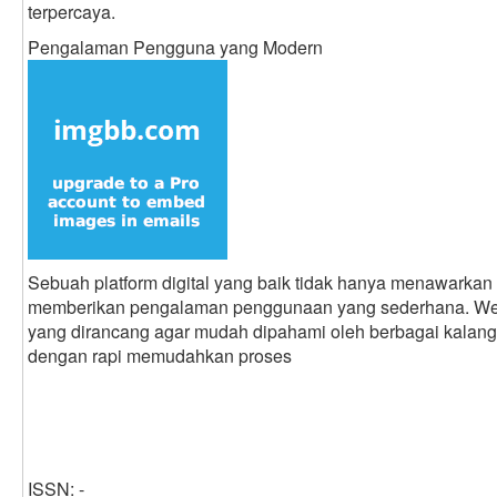
terpercaya.
Pengalaman Pengguna yang Modern
Sebuah platform digital yang baik tidak hanya menawarkan f
memberikan pengalaman penggunaan yang sederhana. We
yang dirancang agar mudah dipahami oleh berbagai kalan
dengan rapi memudahkan proses
ISSN: -