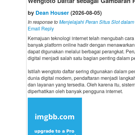
Wengtoto Daftar sebagai Gambaran P
by
Dean Houser
(2026-08-05)
In response to
Menjelajahi Peran Situs Slot dalam
Email Reply
Kemajuan teknologi internet telah mengubah cara 
banyak platform online hadir dengan menawarkan 
dapat digunakan melalui berbagai perangkat. Pe
digital menjadi salah satu bagian penting dalam
Istilah wengtoto daftar sering digunakan dalam 
dunia digital modern, pendaftaran menjadi lang
dan layanan yang tersedia. Oleh karena itu, sist
diperhatikan oleh banyak pengguna internet.