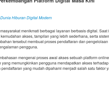
erkembangan Platform Digital Masa Kini
 Dunia Hiburan Digital Modern
masyarakat menikmati berbagai layanan berbasis digital. Saat i
kemudahan akses, tampilan yang lebih sederhana, serta siste
rubahan tersebut membuat proses pendaftaran dan pengelolaan
 pengalaman pengguna.
pembahasan mengenai proses awal akses sebuah platform onlin
kah yang memungkinkan pengguna mendapatkan akses terhadap f
em pendaftaran yang mudah dipahami menjadi salah satu faktor 