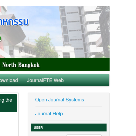
ownload
JournalFTE Web
Open Journal Systems
ng the
Journal Help
USER