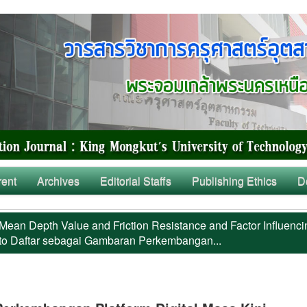
rent
Archives
Editorial Staffs
Publishing Ethics
D
Mean Depth Value and Friction Resistance and Factor Influenci
o Daftar sebagai Gambaran Perkembangan...