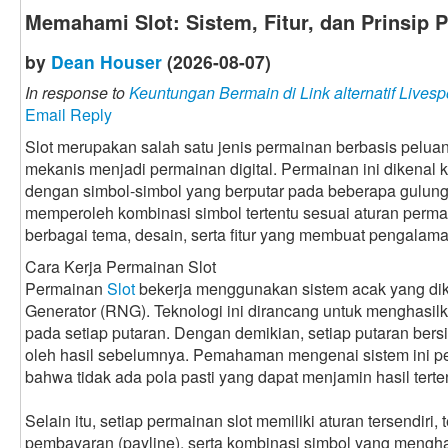
Memahami Slot: Sistem, Fitur, dan Prinsip
by
Dean Houser
(2026-08-07)
In response to
Keuntungan Bermain di Link alternatif Livesp
Email Reply
Slot merupakan salah satu jenis permainan berbasis pelua
mekanis menjadi permainan digital. Permainan ini dikenal
dengan simbol-simbol yang berputar pada beberapa gulung
memperoleh kombinasi simbol tertentu sesuai aturan permain
berbagai tema, desain, serta fitur yang membuat pengalam
Cara Kerja Permainan Slot
Permainan
Slot
bekerja menggunakan sistem acak yang d
Generator (RNG). Teknologi ini dirancang untuk menghasilka
pada setiap putaran. Dengan demikian, setiap putaran bers
oleh hasil sebelumnya. Pemahaman mengenai sistem ini p
bahwa tidak ada pola pasti yang dapat menjamin hasil terte
Selain itu, setiap permainan slot memiliki aturan tersendiri
pembayaran (payline), serta kombinasi simbol yang meng