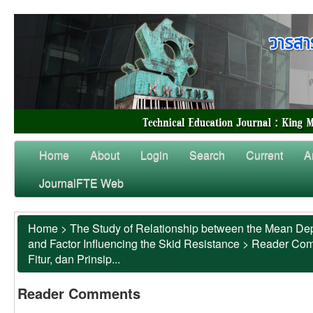
Home
About
Login
Search
Current
A
JournalFTE Web
Home
>
The Study of Relationship between the Mean Dep
and Factor Influencing the Skid Resistance
>
Reader Co
Fitur, dan Prinsip...
Reader Comments