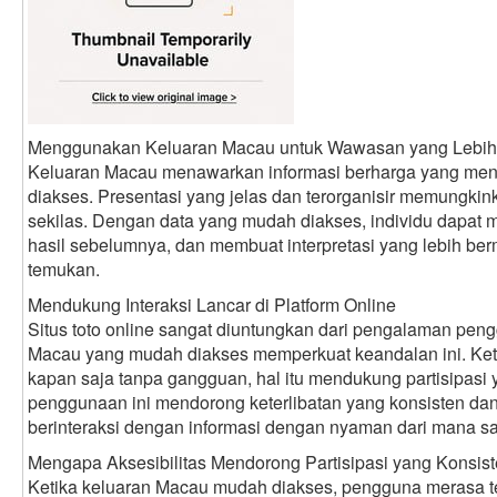
Menggunakan Keluaran Macau untuk Wawasan yang Lebih
Keluaran Macau menawarkan informasi berharga yang menj
diakses. Presentasi yang jelas dan terorganisir memungk
sekilas. Dengan data yang mudah diakses, individu dapa
hasil sebelumnya, dan membuat interpretasi yang lebih b
temukan.
Mendukung Interaksi Lancar di Platform Online
Situs toto online sangat diuntungkan dari pengalaman pen
Macau yang mudah diakses memperkuat keandalan ini. Keti
kapan saja tanpa gangguan, hal itu mendukung partisipasi
penggunaan ini mendorong keterlibatan yang konsisten d
berinteraksi dengan informasi dengan nyaman dari mana sa
Mengapa Aksesibilitas Mendorong Partisipasi yang Konsis
Ketika keluaran Macau mudah diakses, pengguna merasa t