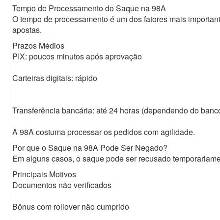
Tempo de Processamento do Saque na 98A
O tempo de processamento é um dos fatores mais importan
apostas.
Prazos Médios
PIX: poucos minutos após aprovação
Carteiras digitais: rápido
Transferência bancária: até 24 horas (dependendo do banc
A 98A costuma processar os pedidos com agilidade.
Por que o Saque na 98A Pode Ser Negado?
Em alguns casos, o saque pode ser recusado temporariame
Principais Motivos
Documentos não verificados
Bônus com rollover não cumprido