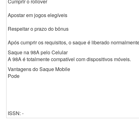
Cumprir o rollover
Apostar em jogos elegíveis
Respeitar o prazo do bônus
Após cumprir os requisitos, o saque é liberado normalmente
Saque na 98A pelo Celular
A 98A é totalmente compatível com dispositivos móveis.
Vantagens do Saque Mobile
Pode
ISSN: -