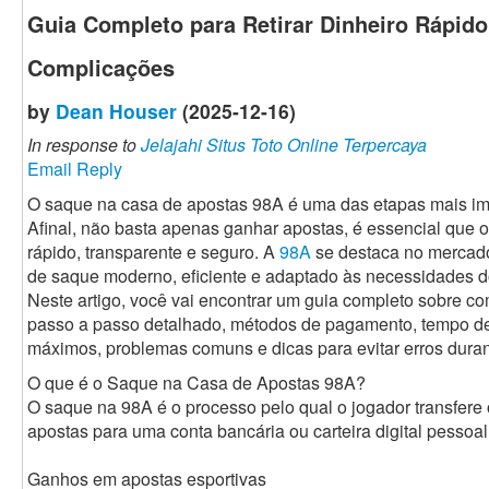
Guia Completo para Retirar Dinheiro Rápid
Complicações
by
Dean Houser
(2025-12-16)
In response to
Jelajahi Situs Toto Online Terpercaya
Email Reply
O saque na casa de apostas 98A é uma das etapas mais imp
Afinal, não basta apenas ganhar apostas, é essencial que o
rápido, transparente e seguro. A
98A
se destaca no mercado
de saque moderno, eficiente e adaptado às necessidades do
Neste artigo, você vai encontrar um guia completo sobre co
passo a passo detalhado, métodos de pagamento, tempo de
máximos, problemas comuns e dicas para evitar erros duran
O que é o Saque na Casa de Apostas 98A?
O saque na 98A é o processo pelo qual o jogador transfere 
apostas para uma conta bancária ou carteira digital pessoa
Ganhos em apostas esportivas