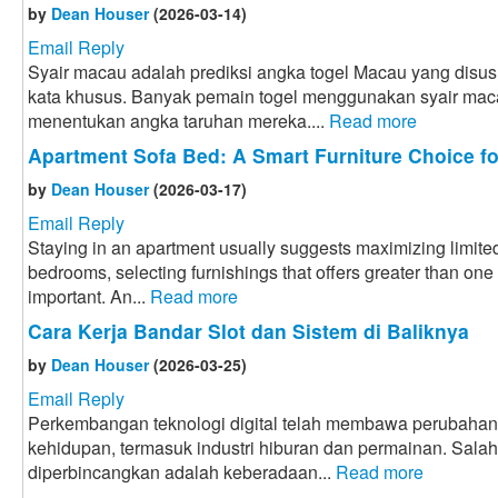
by
Dean Houser
(2026-03-14)
Email Reply
Syair macau adalah prediksi angka togel Macau yang disus
kata khusus. Banyak pemain togel menggunakan syair mac
menentukan angka taruhan mereka....
Read more
Apartment Sofa Bed: A Smart Furniture Choice f
by
Dean Houser
(2026-03-17)
Email Reply
Staying in an apartment usually suggests maximizing limited
bedrooms, selecting furnishings that offers greater than one
important. An...
Read more
Cara Kerja Bandar Slot dan Sistem di Baliknya
by
Dean Houser
(2026-03-25)
Email Reply
Perkembangan teknologi digital telah membawa perubahan
kehidupan, termasuk industri hiburan dan permainan. Sal
diperbincangkan adalah keberadaan...
Read more