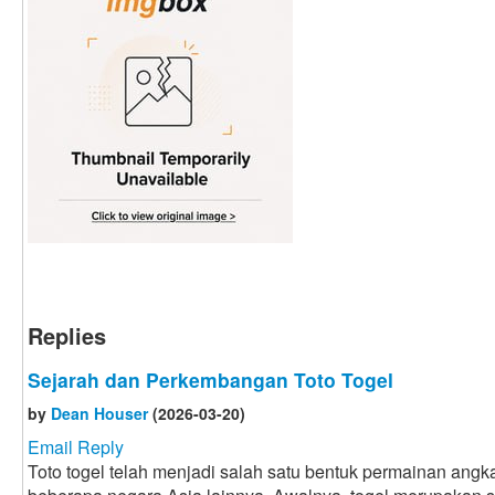
Replies
Sejarah dan Perkembangan Toto Togel
by
Dean Houser
(2026-03-20)
Email Reply
Toto togel telah menjadi salah satu bentuk permainan angk