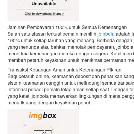
Jaminan Pembayaran 100% untuk Semua Kemenangan
Salah satu alasan terkuat pemain memilih
joinbola
adalah j
100% untuk setiap taruhan yang menang. Berbeda dengan p
yang menunda atau bahkan menolak pembayaran, joinbol
menerima kemenangan mereka dengan segera. Komitmen 
memberi petaruh keyakinan untuk menikmati permainan mer
Transaksi Keuangan Aman untuk Ketenangan Pikiran
Bagi petaruh online, keamanan deposit dan penarikan san
sistem keamanan canggih untuk melindungi semua transak
informasi pribadi pemain tetap aman setiap saat. Dengan tek
yang ketat, joinbola menawarkan lingkungan di mana peng
menarik uang dengan keyakinan penuh.