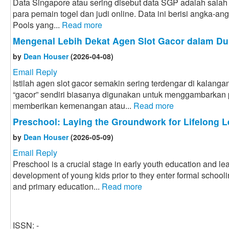
Data Singapore atau sering disebut data SGP adalah salah s
para pemain togel dan judi online. Data ini berisi angka-an
Pools yang...
Read more
Mengenal Lebih Dekat Agen Slot Gacor dalam Dun
by
Dean Houser
(2026-04-08)
Email Reply
Istilah agen slot gacor semakin sering terdengar di kalanga
“gacor” sendiri biasanya digunakan untuk menggambarkan
memberikan kemenangan atau...
Read more
Preschool: Laying the Groundwork for Lifelong 
by
Dean Houser
(2026-05-09)
Email Reply
Preschool is a crucial stage in early youth education and le
development of young kids prior to they enter formal school
and primary education...
Read more
ISSN: -