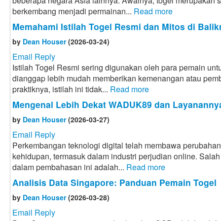
beberapa negara Asia lainnya. Awalnya, togel merupakan s
berkembang menjadi permainan...
Read more
Memahami Istilah Togel Resmi dan Mitos di Balik
by
Dean Houser
(2026-03-24)
Email Reply
Istilah Togel Resmi sering digunakan oleh para pemain u
dianggap lebih mudah memberikan kemenangan atau pemba
praktiknya, istilah ini tidak...
Read more
Mengenal Lebih Dekat WADUK89 dan Layananny
by
Dean Houser
(2026-03-27)
Email Reply
Perkembangan teknologi digital telah membawa perubahan
kehidupan, termasuk dalam industri perjudian online. Sala
dalam pembahasan ini adalah...
Read more
Analisis Data Singapore: Panduan Pemain Togel
by
Dean Houser
(2026-03-28)
Email Reply