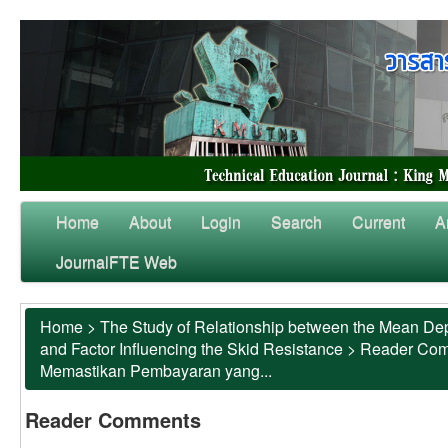
Home
About
Login
Search
Current
A
JournalFTE Web
Home
>
The Study of Relationship between the Mean Dep
and Factor Influencing the Skid Resistance
>
Reader Co
Memastikan Pembayaran yang...
Reader Comments