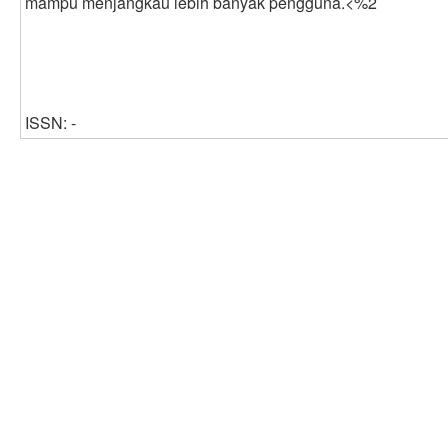
mampu menjangkau lebih banyak pengguna.<%2
ISSN: -